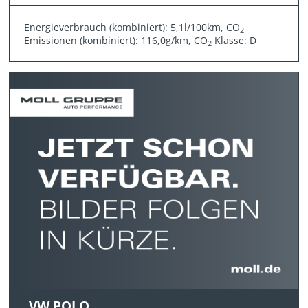
Energieverbrauch (kombiniert): 5,1l/100km, CO
2
Emissionen (kombiniert): 116,0g/km, CO
Klasse: D
2
VW POLO