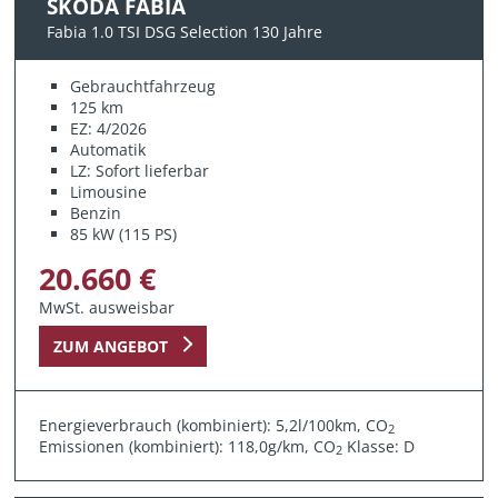
SKODA FABIA
Fabia 1.0 TSI DSG Selection 130 Jahre
Gebrauchtfahrzeug
125 km
EZ: 4/2026
Automatik
LZ: Sofort lieferbar
Limousine
Benzin
85 kW (115 PS)
20.660 €
MwSt. ausweisbar
ZUM ANGEBOT
Energieverbrauch (kombiniert): 5,2l/100km, CO
2
Emissionen (kombiniert): 118,0g/km, CO
Klasse: D
2