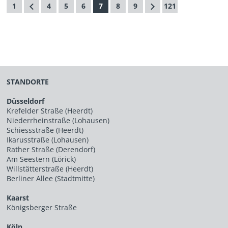
1
4
5
6
7
8
9
121
STANDORTE
Düsseldorf
Krefelder Straße (Heerdt)
Niederrheinstraße (Lohausen)
Schiessstraße (Heerdt)
Ikarusstraße (Lohausen)
Rather Straße (Derendorf)
Am Seestern (Lörick)
Willstätterstraße (Heerdt)
Berliner Allee (Stadtmitte)
Kaarst
Königsberger Straße
Köln