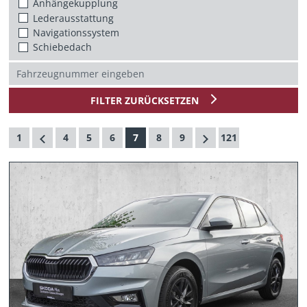
Anhängekupplung
Lederausstattung
Navigationssystem
Schiebedach
FILTER ZURÜCKSETZEN
1
4
5
6
7
8
9
121