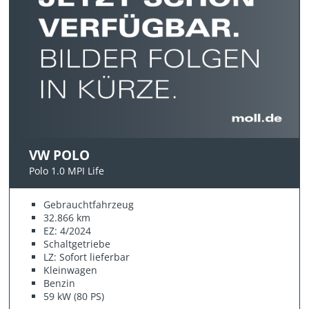
VW POLO
Polo 1.0 MPI Life
Gebrauchtfahrzeug
32.866 km
EZ: 4/2024
Schaltgetriebe
LZ: Sofort lieferbar
Kleinwagen
Benzin
59 kW (80 PS)