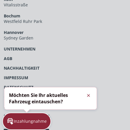
Vitalisstraße
Bochum
Westfield Ruhr Park
Hannover
Sydney Garden
UNTERNEHMEN
AGB
NACHHALTIGKEIT
IMPRESSUM
DATENSCHUTZ
Möchten Sie Ihr aktuelles
ÖFFENTLICHES VERFAHRENSVERZEICHNIS
Schließen
Fahrzeug eintauschen?
EU-DATENVERORDNUNG
HINWEISGEBERPORTAL
Inzahlungnahme