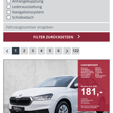
Anhängekupplung
Lederausstattung
Navigationssystem
Schiebedach
FILTER ZURÜCKSETZEN
1
2
3
4
5
6
122