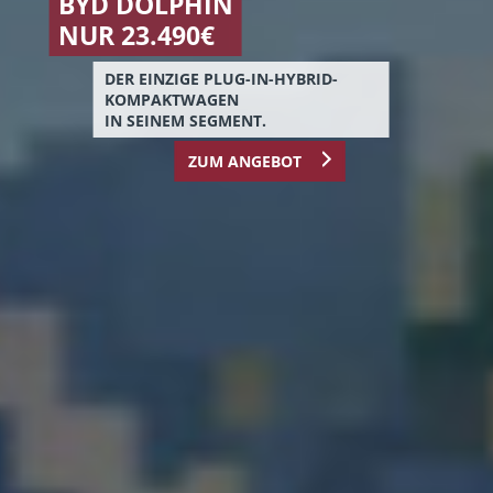
JETZT BIS ZU
6.000 € PRÄMIE
SICHERN!
PROFITIEREN SIE VON DER
NEUEN E-AUTO-FÖRDERUNG 2026!
MEHR