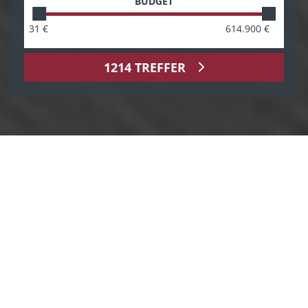
BUDGET
31
€
614.900
€
1214
TREFFER
NEUWAGEN, JAHRESWAGEN,
GEBRAUCHTWAGEN
AKTUELLE FAHRZEUGANGEBOTE