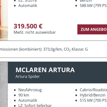
EZ: 3/2018
Benzin
Automatik
588 kW (799 PS
319.500 €
ZUM ANGEBO
MwSt. nicht ausweisbar
missionen (kombiniert): 373,0g/km, CO
Klasse: G
2
MCLAREN ARTURA
Artura Spider
Neufahrzeug
Cabrio/Roadst
90 km
Hybrid/Benzin
Automatik
515 kW (700 PS
LZ: Sofort lieferbar