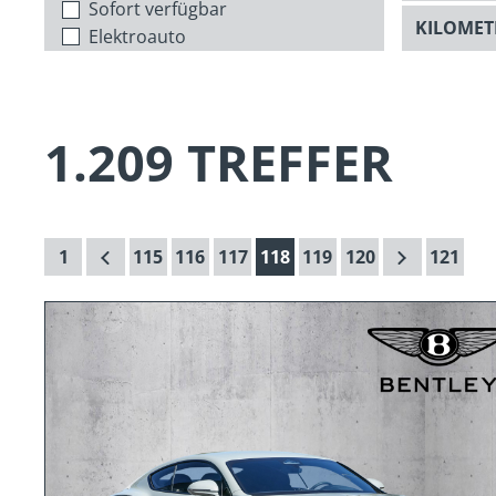
Sofort verfügbar
Elektroauto
1.209 TREFFER
1
115
116
117
118
119
120
121