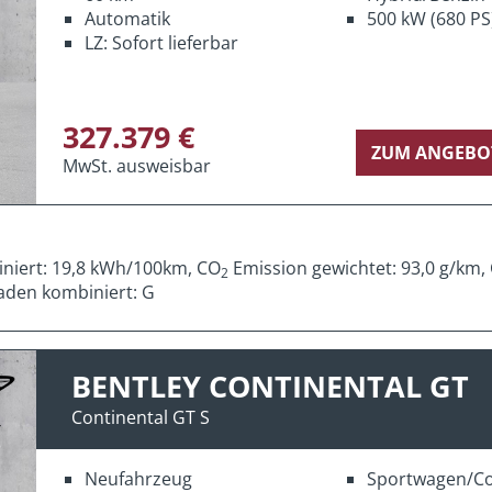
Automatik
500 kW (680 PS
LZ: Sofort lieferbar
327.379 €
ZUM ANGEBO
MwSt. ausweisbar
iniert: 19,8 kWh/100km, CO
Emission gewichtet: 93,0 g/km,
2
aden kombiniert: G
BENTLEY CONTINENTAL GT
Continental GT S
Neufahrzeug
Sportwagen/C