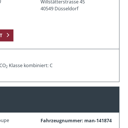
)
Willstätterstrasse 45
40549 Düsseldorf
T
 CO
Klasse kombiniert: C
2
oupe
Fahrzeugnummer: man-141874