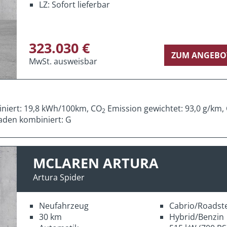
LZ: Sofort lieferbar
323.030 €
ZUM ANGEBO
MwSt. ausweisbar
iniert: 19,8 kWh/100km, CO
Emission gewichtet: 93,0 g/km,
2
aden kombiniert: G
MCLAREN ARTURA
Artura Spider
Neufahrzeug
Cabrio/Roadst
30 km
Hybrid/Benzin