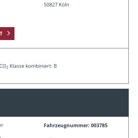
50827 Köln
T
 CO
Klasse kombiniert: B
2
er
Fahrzeugnummer: 003785