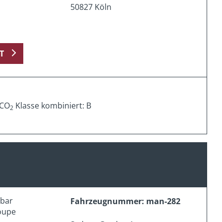
50827 Köln
T
 CO
Klasse kombiniert: B
2
erbar
Fahrzeugnummer: man-282
oupe