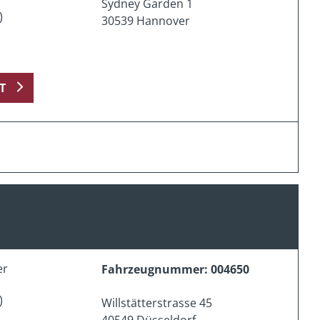
Sydney Garden 1
)
30539 Hannover
T
er
Fahrzeugnummer: 004650
)
Willstätterstrasse 45
40549 Düsseldorf