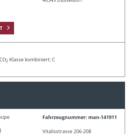
T
 CO
Klasse kombiniert: C
2
oupe
Fahrzeugnummer: man-141911
)
Vitalisstrasse 206-208