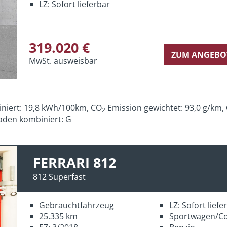
LZ: Sofort lieferbar
319.020 €
ZUM ANGEBO
MwSt. ausweisbar
iniert: 19,8 kWh/100km, CO
Emission gewichtet: 93,0 g/km,
2
aden kombiniert: G
FERRARI 812
812 Superfast
Gebrauchtfahrzeug
LZ: Sofort lief
25.335 km
Sportwagen/C