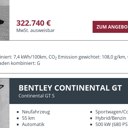
322.740 €
ZUM ANGEBO
MwSt. ausweisbar
iniert: 7,4 kWh/100km, CO
Emission gewichtet: 108,0 g/km,
2
aden kombiniert: G
BENTLEY CONTINENTAL GT
Continental GT S
Neufahrzeug
Sportwagen/C
55 km
Hybrid/Benzin
Automatik
500 kW (680 PS