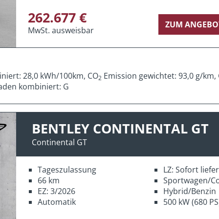
262.677 €
ZUM ANGEBO
MwSt. ausweisbar
iniert: 28,0 kWh/100km, CO
Emission gewichtet: 93,0 g/km,
2
aden kombiniert: G
BENTLEY CONTINENTAL GT
Continental GT
Tageszulassung
LZ: Sofort lief
66 km
Sportwagen/C
EZ: 3/2026
Hybrid/Benzin
Automatik
500 kW (680 PS