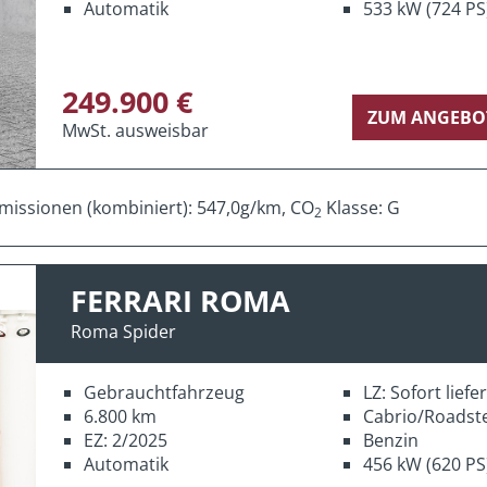
Automatik
533 kW (724 PS
249.900 €
ZUM ANGEBO
MwSt. ausweisbar
missionen (kombiniert): 547,0g/km, CO
Klasse: G
2
FERRARI ROMA
Roma Spider
Gebrauchtfahrzeug
LZ: Sofort lief
6.800 km
Cabrio/Roadst
EZ: 2/2025
Benzin
Automatik
456 kW (620 PS