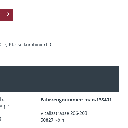
T
 CO
Klasse kombiniert: C
2
erbar
Fahrzeugnummer: man-138401
oupe
Vitalisstrasse 206-208
)
50827 Köln