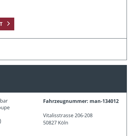
T
erbar
Fahrzeugnummer: man-134012
oupe
Vitalisstrasse 206-208
)
50827 Köln