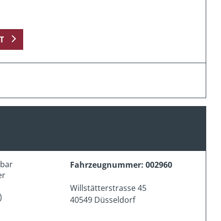
T
erbar
Fahrzeugnummer: 002960
er
Willstätterstrasse 45
)
40549 Düsseldorf