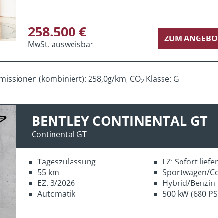
258.500 €
ZUM ANGEBO
MwSt. ausweisbar
missionen (kombiniert): 258,0g/km, CO
Klasse: G
2
BENTLEY CONTINENTAL GT
Continental GT
Tageszulassung
LZ: Sofort lief
55 km
Sportwagen/C
EZ: 3/2026
Hybrid/Benzin
Automatik
500 kW (680 PS