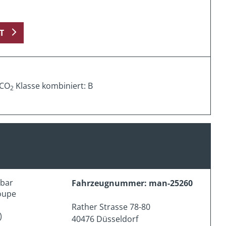
T
 CO
Klasse kombiniert: B
2
erbar
Fahrzeugnummer: man-25260
oupe
Rather Strasse 78-80
)
40476 Düsseldorf