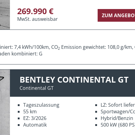
269.990 €
ZUM ANGEBO
MwSt. ausweisbar
iniert: 7,4 kWh/100km, CO
Emission gewichtet: 108,0 g/km,
2
aden kombiniert: G
BENTLEY CONTINENTAL GT
Continental GT
Tageszulassung
LZ: Sofort lief
55 km
Sportwagen/C
EZ: 3/2026
Hybrid/Benzin
Automatik
500 kW (680 PS