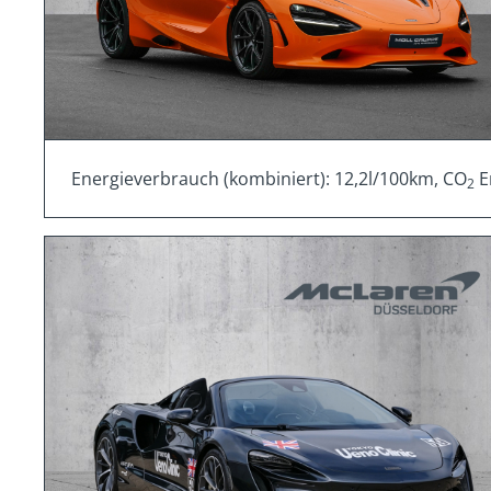
Energieverbrauch (kombiniert): 12,2l/100km, CO
E
2