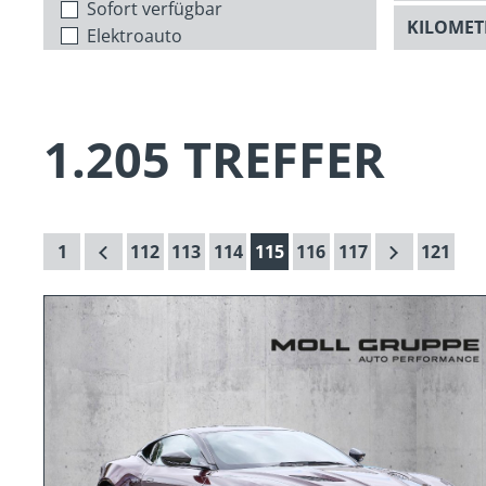
Sofort verfügbar
Elektroauto
1.205 TREFFER
1
112
113
114
115
116
117
121