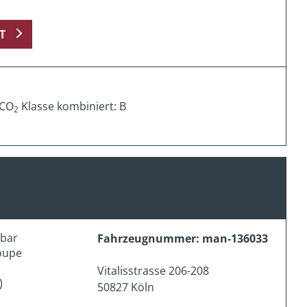
T
 CO
Klasse kombiniert: B
2
erbar
Fahrzeugnummer: man-136033
oupe
Vitalisstrasse 206-208
)
50827 Köln