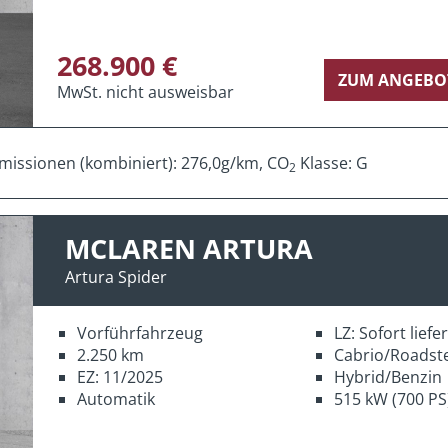
268.900 €
ZUM ANGEBO
MwSt. nicht ausweisbar
missionen (kombiniert): 276,0g/km, CO
Klasse: G
2
MCLAREN ARTURA
Artura Spider
Vorführfahrzeug
LZ: Sofort lief
2.250 km
Cabrio/Roadst
EZ: 11/2025
Hybrid/Benzin
Automatik
515 kW (700 PS