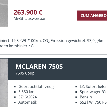
263.900 €
ZUM ANGEBO
MwSt. ausweisbar
iniert: 19,8 kWh/100km, CO
Emission gewichtet: 93,0 g/km,
2
aden kombiniert: G
MCLAREN 750S
750S Coup
Gebrauchtfahrzeug
LZ: Sofort lief
3.350 km
Sportwagen/C
EZ: 6/2024
Benzin
Automatik
552 kW (750 PS