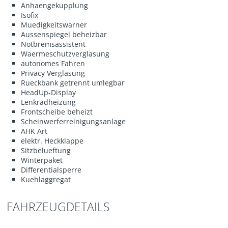
Anhaengekupplung
Isofix
Muedigkeitswarner
Aussenspiegel beheizbar
Notbremsassistent
Waermeschutzverglasung
autonomes Fahren
Privacy Verglasung
Rueckbank getrennt umlegbar
HeadUp-Display
Lenkradheizung
Frontscheibe beheizt
Scheinwerferreinigungsanlage
AHK Art
elektr. Heckklappe
Sitzbelueftung
Winterpaket
Differentialsperre
Kuehlaggregat
FAHRZEUGDETAILS