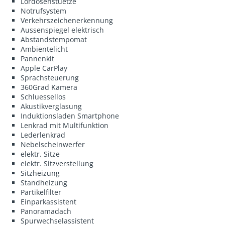
Lordosenstuetze
Notrufsystem
Verkehrszeichenerkennung
Aussenspiegel elektrisch
Abstandstempomat
Ambientelicht
Pannenkit
Apple CarPlay
Sprachsteuerung
360Grad Kamera
Schluessellos
Akustikverglasung
Induktionsladen Smartphone
Lenkrad mit Multifunktion
Lederlenkrad
Nebelscheinwerfer
elektr. Sitze
elektr. Sitzverstellung
Sitzheizung
Standheizung
Partikelfilter
Einparkassistent
Panoramadach
Spurwechselassistent