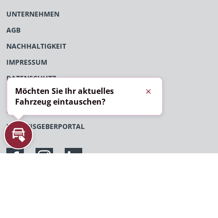
UNTERNEHMEN
AGB
NACHHALTIGKEIT
IMPRESSUM
DATENSCHUTZ
Möchten Sie Ihr aktuelles
ÖFFENTLICHES VERFAHRENSVERZEICHNIS
Schließen
Fahrzeug eintauschen?
EU-DATENVERORDNUNG
HINWEISGEBERPORTAL
Inzahlungnahme
MOLL GRUPPE
Auto Performance
Alle Rechte vorbehalten