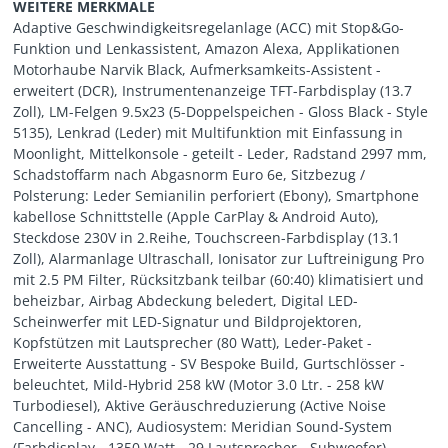
WEITERE MERKMALE
Adaptive Geschwindigkeitsregelanlage (ACC) mit Stop&Go-
Funktion und Lenkassistent, Amazon Alexa, Applikationen
Motorhaube Narvik Black, Aufmerksamkeits-Assistent -
erweitert (DCR), Instrumentenanzeige TFT-Farbdisplay (13.7
Zoll), LM-Felgen 9.5x23 (5-Doppelspeichen - Gloss Black - Style
5135), Lenkrad (Leder) mit Multifunktion mit Einfassung in
Moonlight, Mittelkonsole - geteilt - Leder, Radstand 2997 mm,
Schadstoffarm nach Abgasnorm Euro 6e, Sitzbezug /
Polsterung: Leder Semianilin perforiert (Ebony), Smartphone
kabellose Schnittstelle (Apple CarPlay & Android Auto),
Steckdose 230V in 2.Reihe, Touchscreen-Farbdisplay (13.1
Zoll), Alarmanlage Ultraschall, Ionisator zur Luftreinigung Pro
mit 2.5 PM Filter, Rücksitzbank teilbar (60:40) klimatisiert und
beheizbar, Airbag Abdeckung beledert, Digital LED-
Scheinwerfer mit LED-Signatur und Bildprojektoren,
Kopfstützen mit Lautsprecher (80 Watt), Leder-Paket -
Erweiterte Ausstattung - SV Bespoke Build, Gurtschlösser -
beleuchtet, Mild-Hybrid 258 kW (Motor 3.0 Ltr. - 258 kW
Turbodiesel), Aktive Geräuschreduzierung (Active Noise
Cancelling - ANC), Audiosystem: Meridian Sound-System
(Farbdisplay - 1350 Watt - 29 Lautsprecher - Subwoofer),