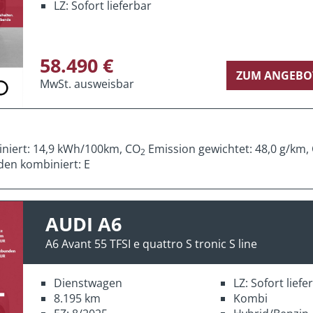
LZ: Sofort lieferbar
58.490 €
ZUM ANGEBO
MwSt. ausweisbar
iniert: 14,9 kWh/100km, CO
Emission gewichtet: 48,0 g/km,
2
den kombiniert: E
AUDI A6
A6 Avant 55 TFSI e quattro S tronic S line
Dienstwagen
LZ: Sofort lief
8.195 km
Kombi