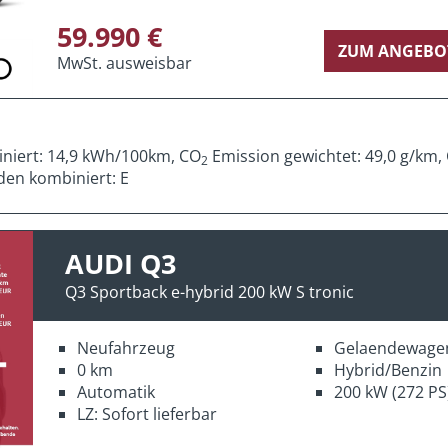
59.990 €
ZUM ANGEBO
MwSt. ausweisbar
iniert: 14,9 kWh/100km, CO
Emission gewichtet: 49,0 g/km,
2
den kombiniert: E
AUDI Q3
Q3 Sportback e-hybrid 200 kW S tronic
Neufahrzeug
Gelaendewage
0 km
Hybrid/Benzin
Automatik
200 kW (272 PS
LZ: Sofort lieferbar