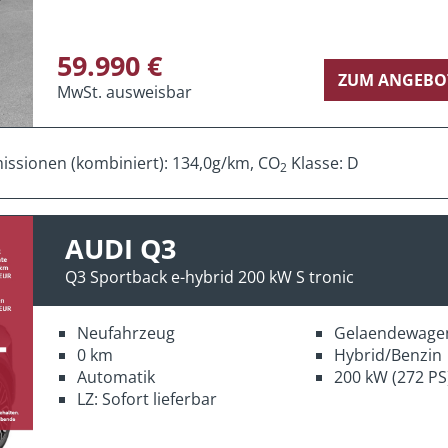
59.990 €
ZUM ANGEBO
MwSt. ausweisbar
ssionen (kombiniert): 134,0g/km, CO
Klasse: D
2
AUDI Q3
Q3 Sportback e-hybrid 200 kW S tronic
Neufahrzeug
Gelaendewage
0 km
Hybrid/Benzin
Automatik
200 kW (272 PS
LZ: Sofort lieferbar