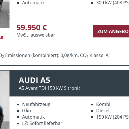
Automatik
300 kW (408 PS
59.950 €
ZUM ANGEBO
MwSt. ausweisbar
O
Emissionen (kombiniert): 0,0g/km, CO
Klasse: A
2
2
AUDI A5
A5 Avant TDI 150 kW S tronic
Neufahrzeug
Kombi
0 km
Diesel
Automatik
150 kW (204 PS
LZ: Sofort lieferbar