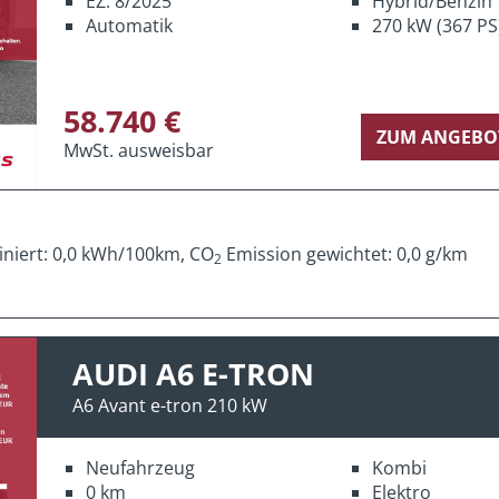
EZ: 8/2025
Hybrid/Benzin
Automatik
270 kW (367 PS
58.740 €
ZUM ANGEBO
MwSt. ausweisbar
iniert: 0,0 kWh/100km, CO
Emission gewichtet: 0,0 g/km
2
AUDI A6 E-TRON
A6 Avant e-tron 210 kW
Neufahrzeug
Kombi
0 km
Elektro