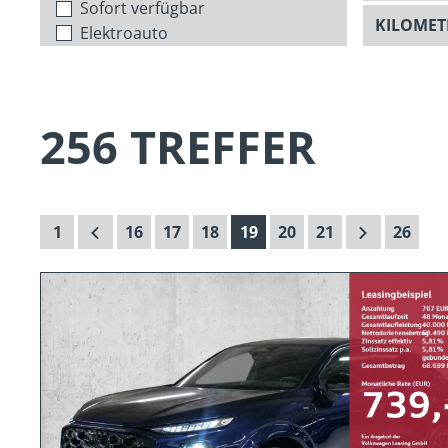
Sofort verfügbar
Elektroauto
256 TREFFER
1
16
17
18
19
20
21
26