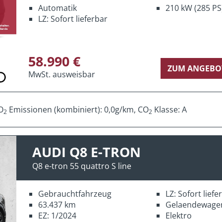
Automatik
210 kW (285 PS
LZ: Sofort lieferbar
58.990 €
ZUM ANGEBO
MwSt. ausweisbar
O
Emissionen (kombiniert): 0,0g/km, CO
Klasse: A
2
2
AUDI Q8 E-TRON
Q8 e-tron 55 quattro S line
Gebrauchtfahrzeug
LZ: Sofort lief
63.437 km
Gelaendewage
EZ: 1/2024
Elektro