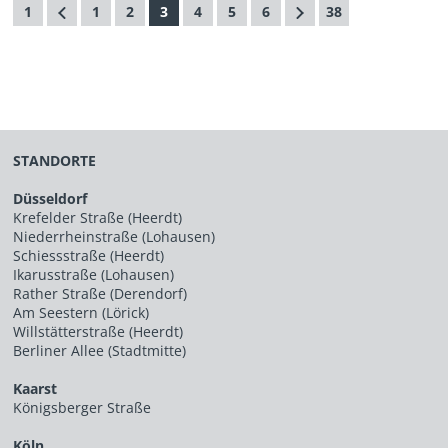
1
1
2
3
4
5
6
38
STANDORTE
Düsseldorf
Krefelder Straße (Heerdt)
Niederrheinstraße (Lohausen)
Schiessstraße (Heerdt)
Ikarusstraße (Lohausen)
Rather Straße (Derendorf)
Am Seestern (Lörick)
Willstätterstraße (Heerdt)
Berliner Allee (Stadtmitte)
Kaarst
Königsberger Straße
Köln