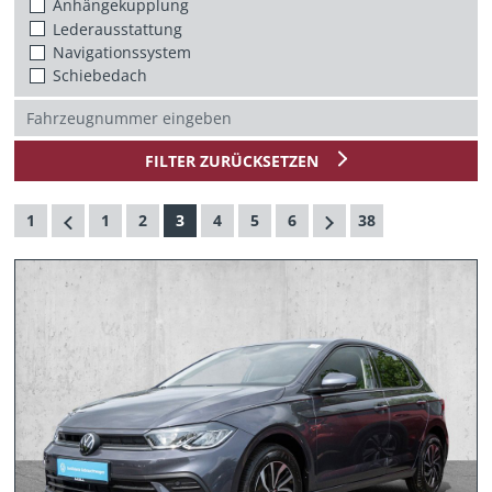
Anhängekupplung
Lederausstattung
Navigationssystem
Schiebedach
FILTER ZURÜCKSETZEN
1
1
2
3
4
5
6
38