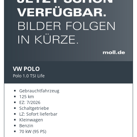
VW POLO
Polo 1.0 TSI Life
Gebrauchtfahrzeug
125 km
EZ: 7/2026
Schaltgetriebe
LZ: Sofort lieferbar
Kleinwagen
Benzin
70 kW (95 PS)