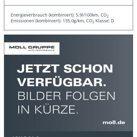
Energieverbrauch (kombiniert): 5,9l/100km, CO
2
Emissionen (kombiniert): 135,0g/km, CO
Klasse: D
2