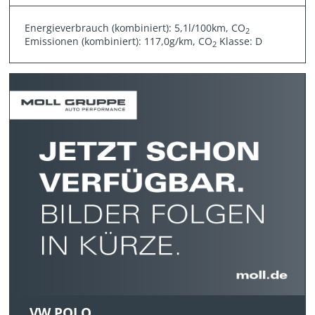
Energieverbrauch (kombiniert): 5,1l/100km, CO
2
Emissionen (kombiniert): 117,0g/km, CO
Klasse: D
2
VW POLO