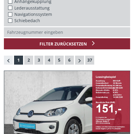
Anhängekupplung
Lederausstattung
Navigationssystem
Schiebedach
FILTER ZURÜCKSETZEN
1
2
3
4
5
6
37