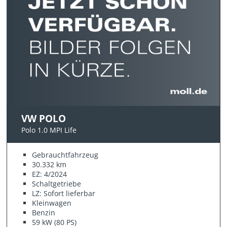
VW POLO
Polo 1.0 MPI Life
Gebrauchtfahrzeug
30.332 km
EZ: 4/2024
Schaltgetriebe
LZ: Sofort lieferbar
Kleinwagen
Benzin
59 kW (80 PS)