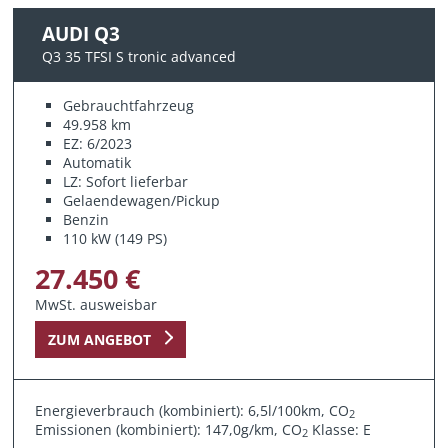
AUDI Q3
Q3 35 TFSI S tronic advanced
Gebrauchtfahrzeug
49.958 km
EZ: 6/2023
Automatik
LZ: Sofort lieferbar
Gelaendewagen/Pickup
Benzin
110 kW (149 PS)
27.450 €
MwSt. ausweisbar
ZUM ANGEBOT
Energieverbrauch (kombiniert): 6,5l/100km, CO
2
Emissionen (kombiniert): 147,0g/km, CO
Klasse: E
2