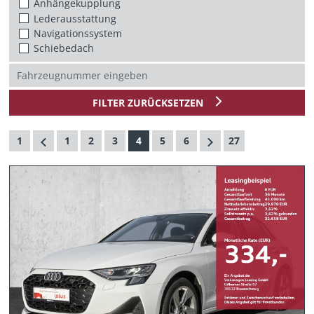
Anhängekupplung
Lederausstattung
Navigationssystem
Schiebedach
FILTER ZURÜCKSETZEN
1
1
2
3
4
5
6
27