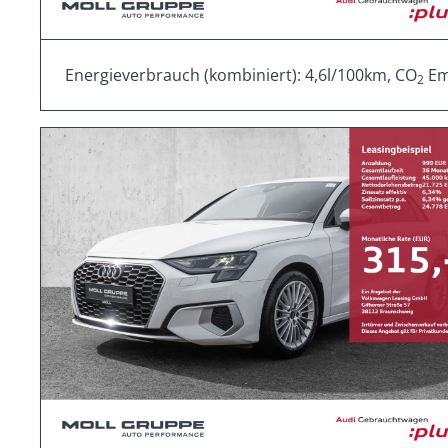
Energieverbrauch (kombiniert): 4,6l/100km, CO
Emi
2