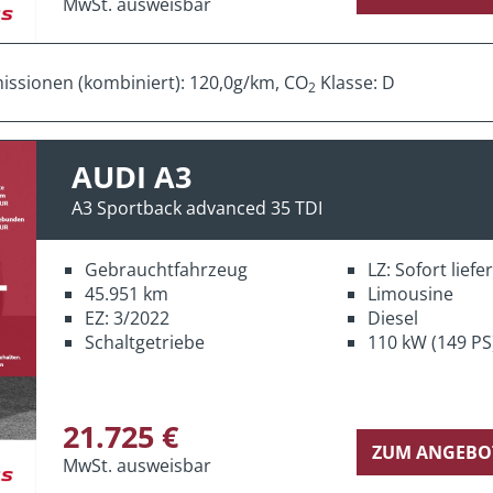
MwSt. ausweisbar
ssionen (kombiniert): 120,0g/km, CO
Klasse: D
2
AUDI A3
A3 Sportback advanced 35 TDI
Gebrauchtfahrzeug
LZ: Sofort lief
45.951 km
Limousine
EZ: 3/2022
Diesel
Schaltgetriebe
110 kW (149 PS
21.725 €
ZUM ANGEBO
MwSt. ausweisbar