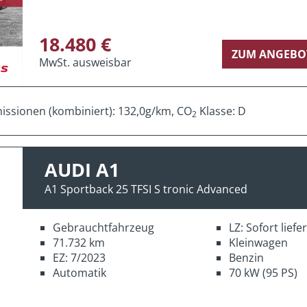
18.480 €
ZUM ANGEBO
MwSt. ausweisbar
ssionen (kombiniert): 132,0g/km, CO
Klasse: D
2
AUDI A1
A1 Sportback 25 TFSI S tronic Advanced
Gebrauchtfahrzeug
LZ: Sofort lief
71.732 km
Kleinwagen
EZ: 7/2023
Benzin
Automatik
70 kW (95 PS)