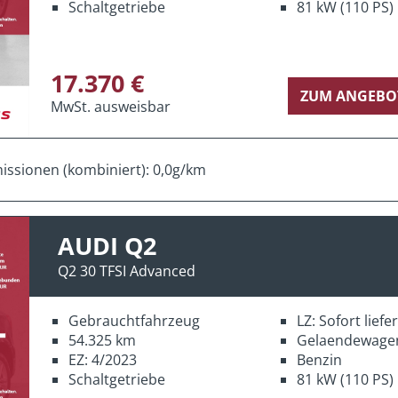
Schaltgetriebe
81 kW (110 PS)
17.370 €
ZUM ANGEBO
MwSt. ausweisbar
ssionen (kombiniert): 0,0g/km
AUDI Q2
Q2 30 TFSI Advanced
Gebrauchtfahrzeug
LZ: Sofort lief
54.325 km
Gelaendewage
EZ: 4/2023
Benzin
Schaltgetriebe
81 kW (110 PS)