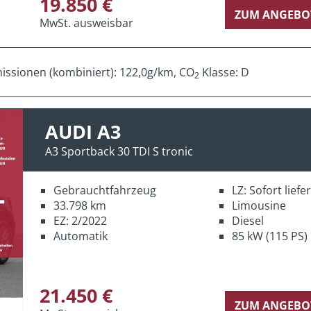
19.850 €
ZUM ANGEBO
MwSt. ausweisbar
ssionen (kombiniert): 122,0g/km, CO
Klasse: D
2
AUDI A3
A3 Sportback 30 TDI S tronic
Gebrauchtfahrzeug
LZ: Sofort lief
33.798 km
Limousine
EZ: 2/2022
Diesel
Automatik
85 kW (115 PS)
21.450 €
ZUM ANGEBO