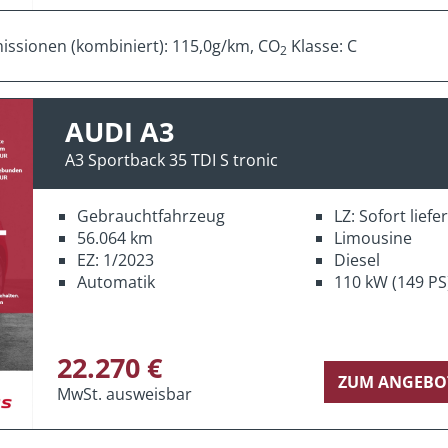
ssionen (kombiniert): 115,0g/km, CO
Klasse: C
2
AUDI A3
A3 Sportback 35 TDI S tronic
Gebrauchtfahrzeug
LZ: Sofort lief
56.064 km
Limousine
EZ: 1/2023
Diesel
Automatik
110 kW (149 PS
22.270 €
ZUM ANGEBO
MwSt. ausweisbar