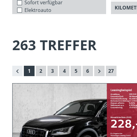
Sofort verfügbar
Elektroauto
263 TREFFER
1
2
3
4
5
6
27