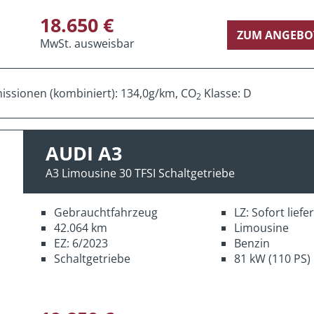
18.650 €
ZUM ANGEBO
MwSt. ausweisbar
ssionen (kombiniert): 134,0g/km, CO
Klasse: D
2
AUDI A3
A3 Limousine 30 TFSI Schaltgetriebe
Gebrauchtfahrzeug
LZ: Sofort lief
42.064 km
Limousine
EZ: 6/2023
Benzin
Schaltgetriebe
81 kW (110 PS)