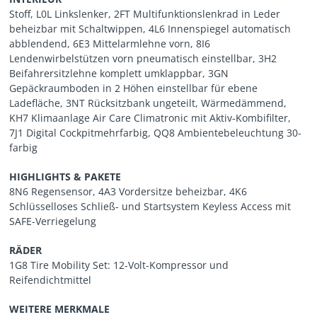
Stoff, L0L Linkslenker, 2FT Multifunktionslenkrad in Leder
beheizbar mit Schaltwippen, 4L6 Innenspiegel automatisch
abblendend, 6E3 Mittelarmlehne vorn, 8I6
Lendenwirbelstützen vorn pneumatisch einstellbar, 3H2
Beifahrersitzlehne komplett umklappbar, 3GN
Gepäckraumboden in 2 Höhen einstellbar für ebene
Ladefläche, 3NT Rücksitzbank ungeteilt, Wärmedämmend,
KH7 Klimaanlage Air Care Climatronic mit Aktiv-Kombifilter,
7J1 Digital Cockpitmehrfarbig, QQ8 Ambientebeleuchtung 30-
farbig
HIGHLIGHTS & PAKETE
8N6 Regensensor, 4A3 Vordersitze beheizbar, 4K6
Schlüsselloses Schließ- und Startsystem Keyless Access mit
SAFE-Verriegelung
RÄDER
1G8 Tire Mobility Set: 12-Volt-Kompressor und
Reifendichtmittel
WEITERE MERKMALE