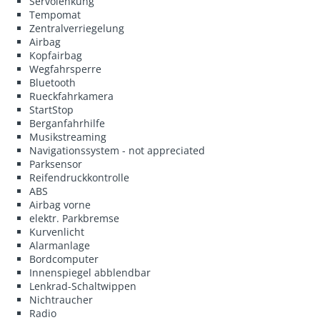
Servolenkung
Tempomat
Zentralverriegelung
Airbag
Kopfairbag
Wegfahrsperre
Bluetooth
Rueckfahrkamera
StartStop
Berganfahrhilfe
Musikstreaming
Navigationssystem - not appreciated
Parksensor
Reifendruckkontrolle
ABS
Airbag vorne
elektr. Parkbremse
Kurvenlicht
Alarmanlage
Bordcomputer
Innenspiegel abblendbar
Lenkrad-Schaltwippen
Nichtraucher
Radio