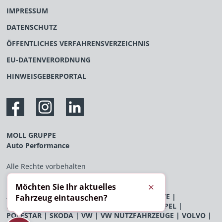
IMPRESSUM
DATENSCHUTZ
ÖFFENTLICHES VERFAHRENSVERZEICHNIS
EU-DATENVERORDNUNG
HINWEISGEBERPORTAL
MOLL GRUPPE
Auto Performance
Alle Rechte vorbehalten
Möchten Sie Ihr aktuelles
Schließen
AUDI
|
BENTLEY
|
BYD
|
FERRARI
|
FLEXXDRIVE
|
Fahrzeug eintauschen?
LAMBORGHINI
|
LAND ROVER
|
MCLAREN
|
OPEL
|
POLESTAR
|
SKODA
|
VW
|
VW NUTZFAHRZEUGE
|
VOLVO
|