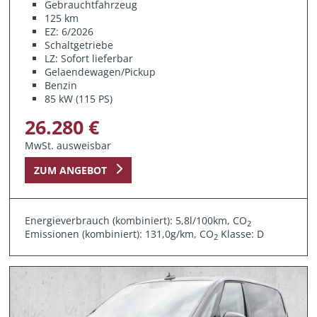
Gebrauchtfahrzeug
125 km
EZ: 6/2026
Schaltgetriebe
LZ: Sofort lieferbar
Gelaendewagen/Pickup
Benzin
85 kW (115 PS)
26.280 €
MwSt. ausweisbar
ZUM ANGEBOT
Energieverbrauch (kombiniert): 5,8l/100km, CO
2
Emissionen (kombiniert): 131,0g/km, CO
Klasse: D
2