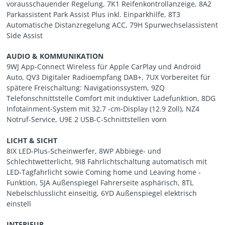
vorausschauender Regelung, 7K1 Reifenkontrollanzeige, 8A2
Parkassistent Park Assist Plus inkl. Einparkhilfe, 8T3
Automatische Distanzregelung ACC, 79H Spurwechselassistent
Side Assist
AUDIO & KOMMUNIKATION
9WJ App-Connect Wireless für Apple CarPlay und Android
Auto, QV3 Digitaler Radioempfang DAB+, 7UX Vorbereitet für
spätere Freischaltung: Navigationssystem, 9ZQ
Telefonschnittstelle Comfort mit induktiver Ladefunktion, 8DG
Infotainment-System mit 32.7 -cm-Display (12.9 Zoll), NZ4
Notruf-Service, U9E 2 USB-C-Schnittstellen vorn
LICHT & SICHT
8IX LED-Plus-Scheinwerfer, 8WP Abbiege- und
Schlechtwetterlicht, 9I8 Fahrlichtschaltung automatisch mit
LED-Tagfahrlicht sowie Coming home und Leaving home -
Funktion, 5JA Außenspiegel Fahrerseite asphärisch, 8TL
Nebelschlusslicht einseitig, 6YD Außenspiegel elektrisch
einstell
INTERIEUR