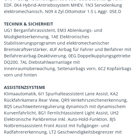
EDF, 0K4 Hybrid-Antriebssystem MHEV, 1N3 Servolenkung
elektromechanisch, N09 4 Zyl.Ottomotor 1.5 L Aggr. 05E.D
TECHNIK & SICHERHEIT
UG1 Berganfahrassistent, EM3 Ablenkungs- und
Müdigkeitserkennung, 1AE Elektronisches
Stabilisierungsprogramm und elektromechanischer
Bremskraftverstärker, 4UF Airbag für Fahrer und Beifahrer mit
Beifahrerairbag-Deaktivierung, 0EG Doppelkupplungsgetriebe
DQ200, 7AL Diebstahlwarnanlage mit
Innenraumüberwachung, Seitenairbags vorn, 6C2 Kopfairbags
vorn und hinten
ASSISTENZSYSTEME
Klimaautomatik, 6I1 Spurhalteassistent Lane Assist, KA2
Rückfahrkamera Rear View, QR9 Verkehrszeichenerkennung,
8Q5 Leuchtweitenregulierung dynamisch mit dynamischem
Kurvenfahrlicht, 8G1 Fernlichtassistent Light Assist, UH2
Elektronische Parkbremse inkl. Auto-Hold-Funktion, 8J5
Notbremsassistent Front Assist mit Fußgänger- und
Radfahrererkennung, LT2 Geschwindigkeitsbegrenzer mit