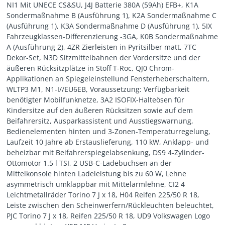
NI1 Mit UNECE CS&SU, J4J Batterie 380A (59Ah) EFB+, K1A
Sondermaßnahme B (Ausführung 1), K2A Sondermaßnahme C
(Ausführung 1), K3A Sondermaßnahme D (Ausführung 1), 5IX
Fahrzeugklassen-Differenzierung -3GA, K0B Sondermaßnahme
A (Ausführung 2), 4ZR Zierleisten in Pyritsilber matt, 7TC
Dekor-Set, N3D Sitzmittelbahnen der Vordersitze und der
äußeren Rücksitzplätze in Stoff T-Roc, QJ0 Chrom-
Applikationen an Spiegeleinstellund Fensterheberschaltern,
WLTP3 M1, N1-I//EU6EB, Voraussetzung: Verfügbarkeit
benötigter Mobilfunknetze, 3A2 ISOFIX-Halteösen für
Kindersitze auf den äußeren Rücksitzen sowie auf dem
Beifahrersitz, Ausparkassistent und Ausstiegswarnung,
Bedienelementen hinten und 3-Zonen-Temperaturregelung,
Laufzeit 10 Jahre ab Erstauslieferung, 110 kW, Anklapp- und
beheizbar mit Beifahrerspiegelabsenkung, DS9 4-Zylinder-
Ottomotor 1.5 l TSI, 2 USB-C-Ladebuchsen an der
Mittelkonsole hinten Ladeleistung bis zu 60 W, Lehne
asymmetrisch umklappbar mit Mittelarmlehne, CI2 4
Leichtmetallräder Torino 7 J x 18, H04 Reifen 225/50 R 18,
Leiste zwischen den Scheinwerfern/Rückleuchten beleuchtet,
PJC Torino 7 J x 18, Reifen 225/50 R 18, UD9 Volkswagen Logo