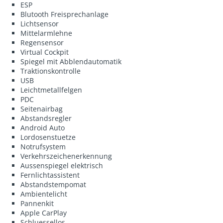
ESP
Blutooth Freisprechanlage
Lichtsensor
Mittelarmlehne
Regensensor
Virtual Cockpit
Spiegel mit Abblendautomatik
Traktionskontrolle
USB
Leichtmetallfelgen
PDC
Seitenairbag
Abstandsregler
Android Auto
Lordosenstuetze
Notrufsystem
Verkehrszeichenerkennung
Aussenspiegel elektrisch
Fernlichtassistent
Abstandstempomat
Ambientelicht
Pannenkit
Apple CarPlay
Schluessellos