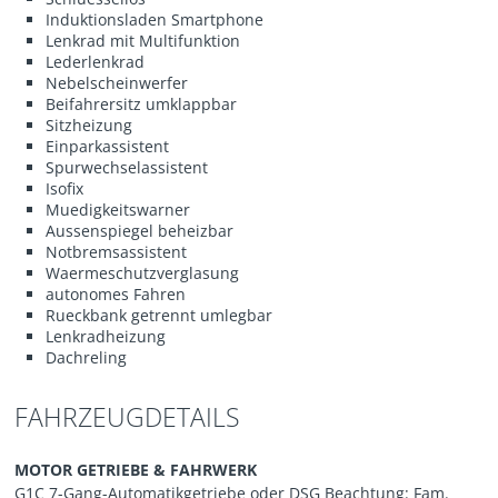
Induktionsladen Smartphone
Lenkrad mit Multifunktion
Lederlenkrad
Nebelscheinwerfer
Beifahrersitz umklappbar
Sitzheizung
Einparkassistent
Spurwechselassistent
Isofix
Muedigkeitswarner
Aussenspiegel beheizbar
Notbremsassistent
Waermeschutzverglasung
autonomes Fahren
Rueckbank getrennt umlegbar
Lenkradheizung
Dachreling
FAHRZEUGDETAILS
MOTOR GETRIEBE & FAHRWERK
G1C 7-Gang-Automatikgetriebe oder DSG Beachtung: Fam.