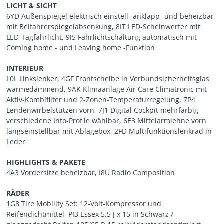
LICHT & SICHT
6YD Außenspiegel elektrisch einstell- anklapp- und beheizbar
mit Beifahrerspiegelabsenkung, 8IT LED-Scheinwerfer mit
LED-Tagfahrlicht, 9I5 Fahrlichtschaltung automatisch mit
Coming home - und Leaving home -Funktion
INTERIEUR
L0L Linkslenker, 4GF Frontscheibe in Verbundsicherheitsglas
wärmedämmend, 9AK Klimaanlage Air Care Climatronic mit
Aktiv-Kombifilter und 2-Zonen-Temperaturregelung, 7P4
Lendenwirbelstützen vorn, 7J1 Digital Cockpit mehrfarbig
verschiedene Info-Profile wählbar, 6E3 Mittelarmlehne vorn
längseinstellbar mit Ablagebox, 2FD Multifunktionslenkrad in
Leder
HIGHLIGHTS & PAKETE
4A3 Vordersitze beheizbar, I8U Radio Composition
RÄDER
1G8 Tire Mobility Set: 12-Volt-Kompressor und
Reifendichtmittel, PI3 Essex 5.5 J x 15 in Schwarz /