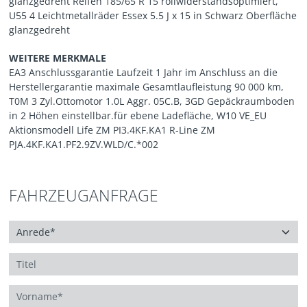
glanzgedreht Reifen 185/65 R 15 rollwiderstandsoptimiert,
U55 4 Leichtmetallräder Essex 5.5 J x 15 in Schwarz Oberfläche
glanzgedreht
WEITERE MERKMALE
EA3 Anschlussgarantie Laufzeit 1 Jahr im Anschluss an die
Herstellergarantie maximale Gesamtlaufleistung 90 000 km,
T0M 3 Zyl.Ottomotor 1.0L Aggr. 05C.B, 3GD Gepäckraumboden
in 2 Höhen einstellbar.für ebene Ladefläche, W10 VE_EU
Aktionsmodell Life ZM PI3.4KF.KA1 R-Line ZM
PJA.4KF.KA1.PF2.9ZV.WLD/C.*002
FAHRZEUGANFRAGE