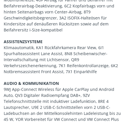
Beifahrerairbag-Deaktivierung, 6C2 Kopfairbags vorn und
hinten Seitenairbags vorn Center-Airbag, 8T9
Geschwindigkeitsbegrenzer, 3A2 ISOFIX-Halteösen für
Kindersitze auf denäußeren Rücksitzen sowie auf dem
Beifahrersitz i-Size-kompatibel
ASSISTENZSYSTEME
Klimaautomatik, KA1 Rückfahrkamera Rear View, 6I1
Spurhalteassistent Lane Assist, 8N8 Scheibenwischer-
Intervallschaltung mit Lichtsensor, QR9
Verkehrszeichenerkennung, 7K1 Reifenkontrollanzeige, 6K2
Notbremsassistent Front Assist, 7X1 Einparkhilfe
AUDIO & KOMMUNIKATION
9WJ App-Connect Wireless für Apple CarPlay und Android
Auto, QV3 Digitaler Radioempfang DAB+, 9ZV
Telefonschnittstelle mit induktiver Ladefunktion, 8RE 4
Lautsprecher, U9E 2 USB-C-Schnittstellen vorn 2 USB-C-
Ladebuchsen an der Mittelkonsolehinten Ladeleistung bis zu
45 W, YOR Vorbereitet für VW Connect und VW Connect Plus