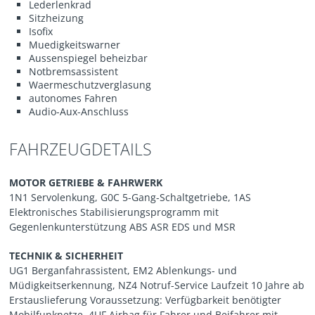
Lederlenkrad
Sitzheizung
Isofix
Muedigkeitswarner
Aussenspiegel beheizbar
Notbremsassistent
Waermeschutzverglasung
autonomes Fahren
Audio-Aux-Anschluss
FAHRZEUGDETAILS
MOTOR GETRIEBE & FAHRWERK
1N1 Servolenkung, G0C 5-Gang-Schaltgetriebe, 1AS
Elektronisches Stabilisierungsprogramm mit
Gegenlenkunterstützung ABS ASR EDS und MSR
TECHNIK & SICHERHEIT
UG1 Berganfahrassistent, EM2 Ablenkungs- und
Müdigkeitserkennung, NZ4 Notruf-Service Laufzeit 10 Jahre ab
Erstauslieferung Voraussetzung: Verfügbarkeit benötigter
Mobilfunknetze, 4UF Airbag für Fahrer und Beifahrer mit