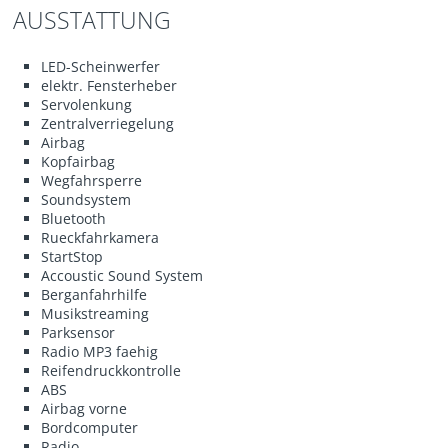
AUSSTATTUNG
LED-Scheinwerfer
elektr. Fensterheber
Servolenkung
Zentralverriegelung
Airbag
Kopfairbag
Wegfahrsperre
Soundsystem
Bluetooth
Rueckfahrkamera
StartStop
Accoustic Sound System
Berganfahrhilfe
Musikstreaming
Parksensor
Radio MP3 faehig
Reifendruckkontrolle
ABS
Airbag vorne
Bordcomputer
Radio