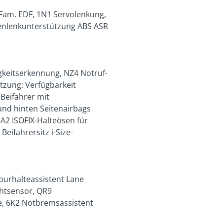
Fam. EDF, 1N1 Servolenkung,
enlenkunterstützung ABS ASR
keitserkennung, NZ4 Notruf-
etzung: Verfügbarkeit
Beifahrer mit
und hinten Seitenairbags
A2 ISOFIX-Halteösen für
eifahrersitz i-Size-
purhalteassistent Lane
chtsensor, QR9
e, 6K2 Notbremsassistent