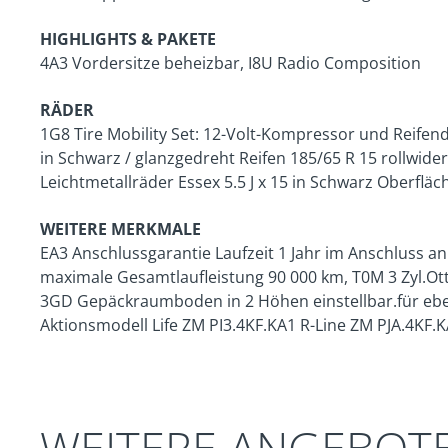
HIGHLIGHTS & PAKETE
4A3 Vordersitze beheizbar, I8U Radio Composition
RÄDER
1G8 Tire Mobility Set: 12-Volt-Kompressor und Reifendic
in Schwarz / glanzgedreht Reifen 185/65 R 15 rollwide
Leichtmetallräder Essex 5.5 J x 15 in Schwarz Oberflä
WEITERE MERKMALE
EA3 Anschlussgarantie Laufzeit 1 Jahr im Anschluss an
maximale Gesamtlaufleistung 90 000 km, T0M 3 Zyl.Ott
3GD Gepäckraumboden in 2 Höhen einstellbar.für eb
Aktionsmodell Life ZM PI3.4KF.KA1 R-Line ZM PJA.4KF
WEITERE ANGEBOT