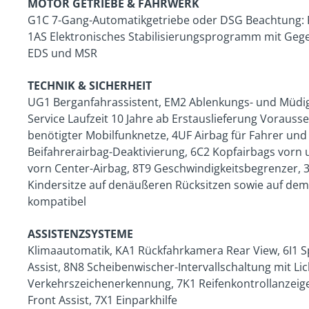
MOTOR GETRIEBE & FAHRWERK
G1C 7-Gang-Automatikgetriebe oder DSG Beachtung: 
1AS Elektronisches Stabilisierungsprogramm mit Geg
EDS und MSR
TECHNIK & SICHERHEIT
UG1 Berganfahrassistent, EM2 Ablenkungs- und Müdig
Service Laufzeit 10 Jahre ab Erstauslieferung Vorauss
benötigter Mobilfunknetze, 4UF Airbag für Fahrer und 
Beifahrerairbag-Deaktivierung, 6C2 Kopfairbags vorn 
vorn Center-Airbag, 8T9 Geschwindigkeitsbegrenzer, 3
Kindersitze auf denäußeren Rücksitzen sowie auf dem B
kompatibel
ASSISTENZSYSTEME
Klimaautomatik, KA1 Rückfahrkamera Rear View, 6I1 S
Assist, 8N8 Scheibenwischer-Intervallschaltung mit Li
Verkehrszeichenerkennung, 7K1 Reifenkontrollanzeig
Front Assist, 7X1 Einparkhilfe