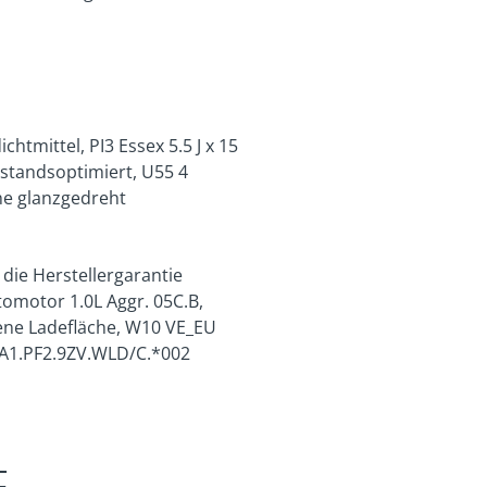
htmittel, PI3 Essex 5.5 J x 15
rstandsoptimiert, U55 4
che glanzgedreht
 die Herstellergarantie
omotor 1.0L Aggr. 05C.B,
ene Ladefläche, W10 VE_EU
.KA1.PF2.9ZV.WLD/C.*002
E