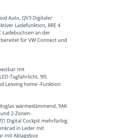
id Auto, QV3 Digitaler
ktiver Ladefunktion, 8RE 4
-C-Ladebuchsen an der
rbereitet für VW Connect und
heizbar mit
ED-Tagfahrlicht, 9I5
nd Leaving home -Funktion
heitsglas wärmedämmend, 9AK
r und 2-Zonen-
1 Digital Cockpit mehrfarbig
enkrad in Leder mit
ar mit Ablagebox