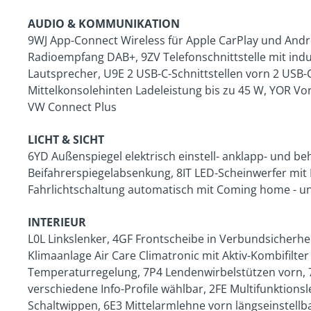
AUDIO & KOMMUNIKATION
9WJ App-Connect Wireless für Apple CarPlay und Andro
Radioempfang DAB+, 9ZV Telefonschnittstelle mit indu
Lautsprecher, U9E 2 USB-C-Schnittstellen vorn 2 USB
Mittelkonsolehinten Ladeleistung bis zu 45 W, YOR Vo
VW Connect Plus
LICHT & SICHT
6YD Außenspiegel elektrisch einstell- anklapp- und be
Beifahrerspiegelabsenkung, 8IT LED-Scheinwerfer mit L
Fahrlichtschaltung automatisch mit Coming home - u
INTERIEUR
L0L Linkslenker, 4GF Frontscheibe in Verbundsicher
Klimaanlage Air Care Climatronic mit Aktiv-Kombifilte
Temperaturregelung, 7P4 Lendenwirbelstützen vorn, 7J
verschiedene Info-Profile wählbar, 2FE Multifunktionsl
Schaltwippen, 6E3 Mittelarmlehne vorn längseinstellb