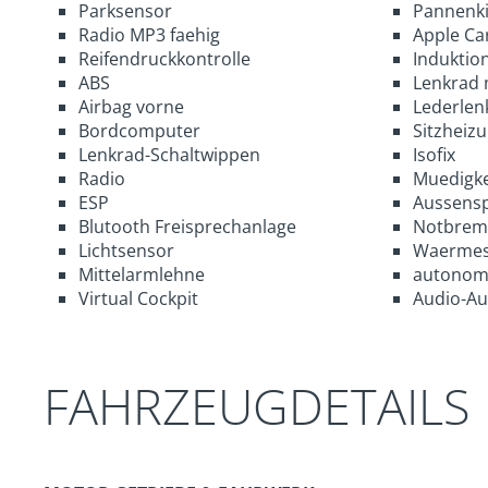
Parksensor
Pannenki
Radio MP3 faehig
Apple Ca
Reifendruckkontrolle
Induktio
ABS
Lenkrad 
Airbag vorne
Lederlen
Bordcomputer
Sitzheiz
Lenkrad-Schaltwippen
Isofix
Radio
Muedigke
ESP
Aussensp
Blutooth Freisprechanlage
Notbrems
Lichtsensor
Waermes
Mittelarmlehne
autonom
Virtual Cockpit
Audio-Au
FAHRZEUGDETAILS