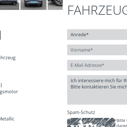
FAHRZEU
N
ahrzeug
)
gsmotor
Spam-Schutz
etallic
Bitte
darge