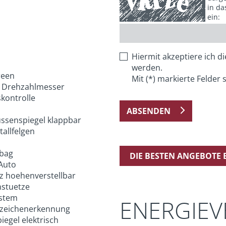
in da
ein:
Hiermit akzeptiere ich d
werden.
reen
Mit (*) markierte Felder s
 Drehzahlmesser
kontrolle
ABSENDEN
ussenspiegel klappbar
allfelgen
rbag
DIE BESTEN ANGEBOTE
Auto
tz hoehenverstellbar
stuetze
stem
ENERGIE
zeichenerkennung
egel elektrisch