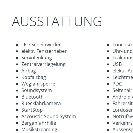
AUSSTATTUNG
LED-Scheinwerfer
Touchsc
elektr. Fensterheber
Uhr- und
Servolenkung
Traktions
Zentralverriegelung
USB
Airbag
elektr. A
Kopfairbag
Leichtmet
Wegfahrsperre
PDC
Soundsystem
Seitenai
Bluetooth
Android 
Rueckfahrkamera
Fahrersi
StartStop
Lordosen
Accoustic Sound System
Notrufsy
Berganfahrhilfe
Verkehrs
Musikstreaming
Aussenspi