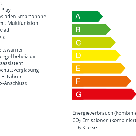
t
rPlay
nsladen Smartphone
mit Multifunktion
krad
ung
itswarner
iegel beheizbar
assistent
chutzverglasung
es Fahren
x-Anschluss
Energieverbrauch (kombinie
CO
Emissionen (kombiniert
2
CO
Klasse:
2