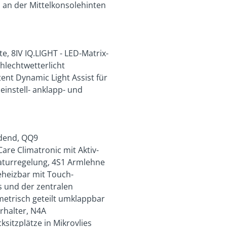
 an der Mittelkonsolehinten
, 8IV IQ.LIGHT - LED-Matrix-
hlechtwetterlicht
ent Dynamic Light Assist für
einstell- anklapp- und
ndend, QQ9
are Climatronic mit Aktiv-
aturregelung, 4S1 Armlehne
eheizbar mit Touch-
 und der zentralen
etrisch geteilt umklappbar
rhalter, N4A
sitzplätze in Mikrovlies