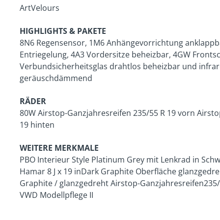
ArtVelours
HIGHLIGHTS & PAKETE
8N6 Regensensor, 1M6 Anhängevorrichtung anklappbar
Entriegelung, 4A3 Vordersitze beheizbar, 4GW Frontsc
Verbundsicherheitsglas drahtlos beheizbar und infrar
geräuschdämmend
RÄDER
80W Airstop-Ganzjahresreifen 235/55 R 19 vorn Airst
19 hinten
WEITERE MERKMALE
PBO Interieur Style Platinum Grey mit Lenkrad in Schw
Hamar 8 J x 19 inDark Graphite Oberfläche glanzgedreh
Graphite / glanzgedreht Airstop-Ganzjahresreifen235/
VWD Modellpflege II