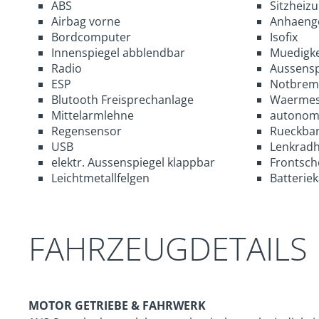
ABS
Sitzheiz
Airbag vorne
Anhaeng
Bordcomputer
Isofix
Innenspiegel abblendbar
Muedigke
Radio
Aussensp
ESP
Notbrems
Blutooth Freisprechanlage
Waermes
Mittelarmlehne
autonom
Regensensor
Rueckban
USB
Lenkradh
elektr. Aussenspiegel klappbar
Frontsch
Leichtmetallfelgen
Batteriek
FAHRZEUGDETAILS
MOTOR GETRIEBE & FAHRWERK