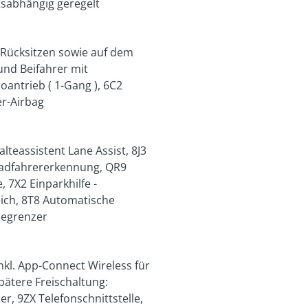
sabhängig geregelt
 Rücksitzen sowie auf dem
 und Beifahrer mit
oantrieb ( 1-Gang ), 6C2
er-Airbag
teassistent Lane Assist, 8J3
Radfahrererkennung, QR9
 7X2 Einparkhilfe -
ich, 8T8 Automatische
begrenzer
kl. App-Connect Wireless für
pätere Freischaltung:
r, 9ZX Telefonschnittstelle,