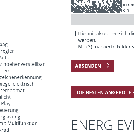
in da
ein:
Hiermit akzeptiere ich d
werden.
rbag
Mit (*) markierte Felder s
regler
Auto
tz hoehenverstellbar
ABSENDEN
stem
zeichenerkennung
egel elektrisch
stempomat
DIE BESTEN ANGEBOTE
licht
rPlay
teuerung
erglasung
ENERGIE
mit Multifunktion
krad