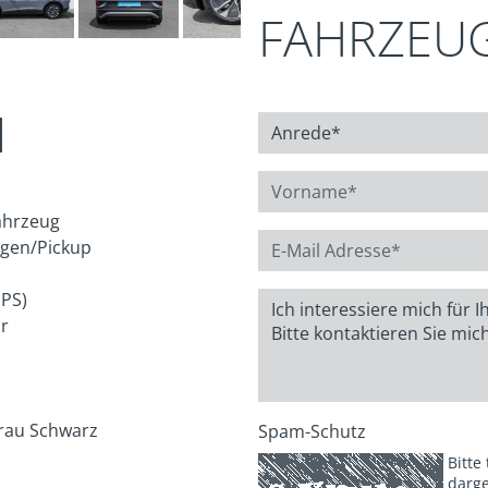
FAHRZEU
N
ahrzeug
gen/Pickup
 PS)
r
rau Schwarz
Spam-Schutz
Bitte
darge