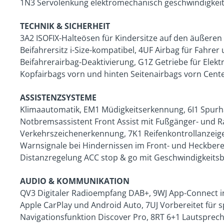
1N3 Servolenkung elektromechanisch geschwindigkeit
TECHNIK & SICHERHEIT
3A2 ISOFIX-Halteösen für Kindersitze auf den äußeren
Beifahrersitz i-Size-kompatibel, 4UF Airbag für Fahrer
Beifahrerairbag-Deaktivierung, G1Z Getriebe für Elektr
Kopfairbags vorn und hinten Seitenairbags vorn Cent
ASSISTENZSYSTEME
Klimaautomatik, EM1 Müdigkeitserkennung, 6I1 Spurhal
Notbremsassistent Front Assist mit Fußgänger- und 
Verkehrszeichenerkennung, 7K1 Reifenkontrollanzeige,
Warnsignale bei Hindernissen im Front- und Heckbere
Distanzregelung ACC stop & go mit Geschwindigkeits
AUDIO & KOMMUNIKATION
QV3 Digitaler Radioempfang DAB+, 9WJ App-Connect in
Apple CarPlay und Android Auto, 7UJ Vorbereitet für s
Navigationsfunktion Discover Pro, 8RT 6+1 Lautspreche