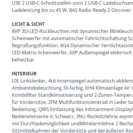
U9E 2 USB-C-Schnittstellen vorn 2 USB-C-Ladebuchsen
Ladeleistung bis zu 45 W, 8AS Radio Ready 2 Discover
LICHT & SICHT
8VP 3D-LED-Rückleuchten mit dynamischer Blinkleuchte
Scheinwerfer mit automatischer Fahrlichtschaltung Sc
Begrüßungsfunktion, 8G4 Dynamischer Fernlichtassist
LED-Matrix-Scheinwerfer, 6XP Außenspiegel elektrisch 
beheizbar
INTERIEUR
L0L Linkslenker, 4L6 Innenspiegel automatisch abble
Ambientebeleuchtung 30-farbig, KH4 Klimaanlage Air C
Kombifilter Standklimatisierung und 2-Zonen-Temper
für Vordersitze, 2FM Multifunktionslenkrad in Leder b
Bedienung, QW5 Einfassung des Infotainment-Displays
Bedienelemente in Schwarz, 3NU Rücksitzlehne asymm
mit Durchlademöglichkeit undMittelarmlehne 2 Beche
Sitzmittelbahnen der Vordersitze und deräußeren Rück