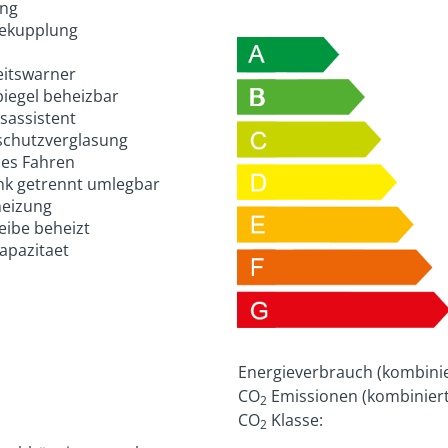
ung
ekupplung
itswarner
iegel beheizbar
assistent
chutzverglasung
es Fahren
k getrennt umlegbar
eizung
eibe beheizt
apazitaet
Energieverbrauch (kombinie
CO
Emissionen (kombiniert
2
CO
Klasse:
2