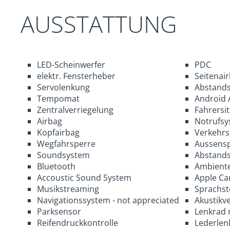
AUSSTATTUNG
LED-Scheinwerfer
PDC
elektr. Fensterheber
Seitenai
Servolenkung
Abstands
Tempomat
Android 
Zentralverriegelung
Fahrersi
Airbag
Notrufsy
Kopfairbag
Verkehrs
Wegfahrsperre
Aussenspi
Soundsystem
Abstand
Bluetooth
Ambiente
Accoustic Sound System
Apple Ca
Musikstreaming
Sprachs
Navigationssystem - not appreciated
Akustikv
Parksensor
Lenkrad 
Reifendruckkontrolle
Lederlen