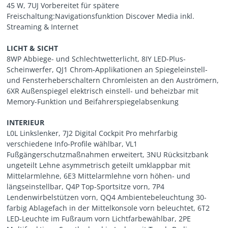
45 W, 7UJ Vorbereitet für spätere
Freischaltung:Navigationsfunktion Discover Media inkl.
Streaming & Internet
LICHT & SICHT
8WP Abbiege- und Schlechtwetterlicht, 8IY LED-Plus-
Scheinwerfer, QJ1 Chrom-Applikationen an Spiegeleinstell-
und Fensterheberschaltern Chromleisten an den Auströmern,
6XR Außenspiegel elektrisch einstell- und beheizbar mit
Memory-Funktion und Beifahrerspiegelabsenkung
INTERIEUR
L0L Linkslenker, 7J2 Digital Cockpit Pro mehrfarbig
verschiedene Info-Profile wählbar, VL1
Fußgängerschutzmaßnahmen erweitert, 3NU Rücksitzbank
ungeteilt Lehne asymmetrisch geteilt umklappbar mit
Mittelarmlehne, 6E3 Mittelarmlehne vorn höhen- und
längseinstellbar, Q4P Top-Sportsitze vorn, 7P4
Lendenwirbelstützen vorn, QQ4 Ambientebeleuchtung 30-
farbig Ablagefach in der Mittelkonsole vorn beleuchtet, 6T2
LED-Leuchte im Fußraum vorn Lichtfarbewählbar, 2PE