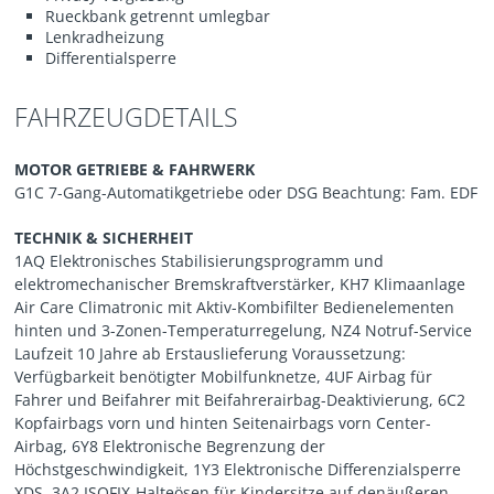
Rueckbank getrennt umlegbar
Lenkradheizung
Differentialsperre
FAHRZEUGDETAILS
MOTOR GETRIEBE & FAHRWERK
G1C 7-Gang-Automatikgetriebe oder DSG Beachtung: Fam. EDF
TECHNIK & SICHERHEIT
1AQ Elektronisches Stabilisierungsprogramm und
elektromechanischer Bremskraftverstärker, KH7 Klimaanlage
Air Care Climatronic mit Aktiv-Kombifilter Bedienelementen
hinten und 3-Zonen-Temperaturregelung, NZ4 Notruf-Service
Laufzeit 10 Jahre ab Erstauslieferung Voraussetzung:
Verfügbarkeit benötigter Mobilfunknetze, 4UF Airbag für
Fahrer und Beifahrer mit Beifahrerairbag-Deaktivierung, 6C2
Kopfairbags vorn und hinten Seitenairbags vorn Center-
Airbag, 6Y8 Elektronische Begrenzung der
Höchstgeschwindigkeit, 1Y3 Elektronische Differenzialsperre
XDS, 3A2 ISOFIX-Halteösen für Kindersitze auf denäußeren