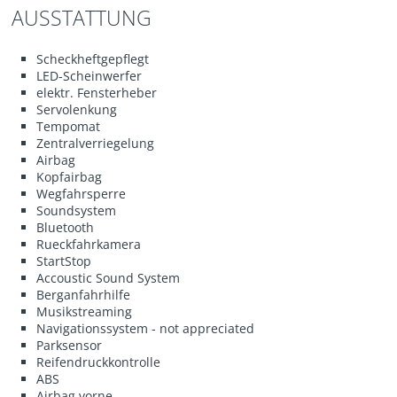
AUSSTATTUNG
Scheckheftgepflegt
LED-Scheinwerfer
elektr. Fensterheber
Servolenkung
Tempomat
Zentralverriegelung
Airbag
Kopfairbag
Wegfahrsperre
Soundsystem
Bluetooth
Rueckfahrkamera
StartStop
Accoustic Sound System
Berganfahrhilfe
Musikstreaming
Navigationssystem - not appreciated
Parksensor
Reifendruckkontrolle
ABS
Airbag vorne