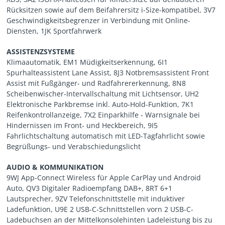
Rücksitzen sowie auf dem Beifahrersitz i-Size-kompatibel, 3V7
Geschwindigkeitsbegrenzer in Verbindung mit Online-
Diensten, 1JK Sportfahrwerk
ASSISTENZSYSTEME
Klimaautomatik, EM1 Müdigkeitserkennung, 6I1
Spurhalteassistent Lane Assist, 8J3 Notbremsassistent Front
Assist mit Fußgänger- und Radfahrererkennung, 8N8
Scheibenwischer-Intervallschaltung mit Lichtsensor, UH2
Elektronische Parkbremse inkl. Auto-Hold-Funktion, 7K1
Reifenkontrollanzeige, 7X2 Einparkhilfe - Warnsignale bei
Hindernissen im Front- und Heckbereich, 9I5
Fahrlichtschaltung automatisch mit LED-Tagfahrlicht sowie
Begrüßungs- und Verabschiedungslicht
AUDIO & KOMMUNIKATION
9WJ App-Connect Wireless für Apple CarPlay und Android
Auto, QV3 Digitaler Radioempfang DAB+, 8RT 6+1
Lautsprecher, 9ZV Telefonschnittstelle mit induktiver
Ladefunktion, U9E 2 USB-C-Schnittstellen vorn 2 USB-C-
Ladebuchsen an der Mittelkonsolehinten Ladeleistung bis zu