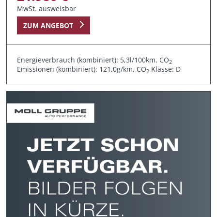
MwSt. ausweisbar
ZUM ANGEBOT
Energieverbrauch (kombiniert): 5,3l/100km, CO
2
Emissionen (kombiniert): 121,0g/km, CO
Klasse: D
2