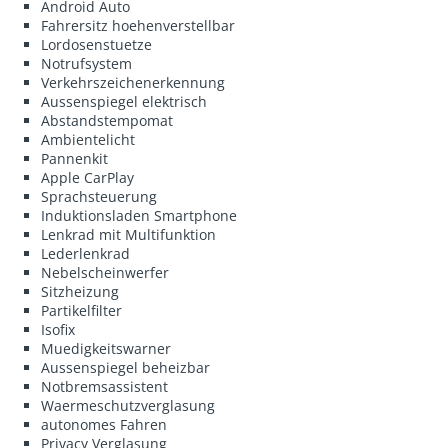
Android Auto
Fahrersitz hoehenverstellbar
Lordosenstuetze
Notrufsystem
Verkehrszeichenerkennung
Aussenspiegel elektrisch
Abstandstempomat
Ambientelicht
Pannenkit
Apple CarPlay
Sprachsteuerung
Induktionsladen Smartphone
Lenkrad mit Multifunktion
Lederlenkrad
Nebelscheinwerfer
Sitzheizung
Partikelfilter
Isofix
Muedigkeitswarner
Aussenspiegel beheizbar
Notbremsassistent
Waermeschutzverglasung
autonomes Fahren
Privacy Verglasung