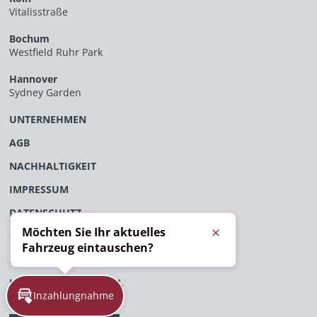
Vitalisstraße
Bochum
Westfield Ruhr Park
Hannover
Sydney Garden
UNTERNEHMEN
AGB
NACHHALTIGKEIT
IMPRESSUM
DATENSCHUTZ
Möchten Sie Ihr aktuelles
ÖFFENTLICHES VERFAHRENSVERZEICHNIS
Schließen
Fahrzeug eintauschen?
EU-DATENVERORDNUNG
HINWEISGEBERPORTAL
Inzahlungnahme