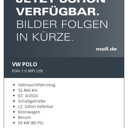
VW POLO
Polo 1.0 MPI Life
Gebrauchtfahrzeug
32.866 km
EZ: 4/2024
Schaltgetriebe
LZ: Sofort lieferbar
Kleinwagen
Benzin
59 kW (80 PS)