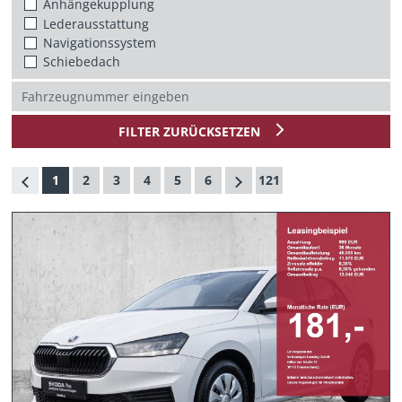
Anhängekupplung
Lederausstattung
Navigationssystem
Schiebedach
FILTER ZURÜCKSETZEN
1
2
3
4
5
6
121