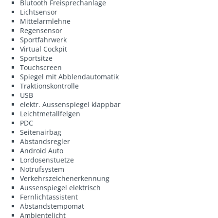
Blutooth Freisprechanlage
Lichtsensor
Mittelarmlehne
Regensensor
Sportfahrwerk
Virtual Cockpit
Sportsitze
Touchscreen
Spiegel mit Abblendautomatik
Traktionskontrolle
USB
elektr. Aussenspiegel klappbar
Leichtmetallfelgen
PDC
Seitenairbag
Abstandsregler
Android Auto
Lordosenstuetze
Notrufsystem
Verkehrszeichenerkennung
Aussenspiegel elektrisch
Fernlichtassistent
Abstandstempomat
Ambientelicht