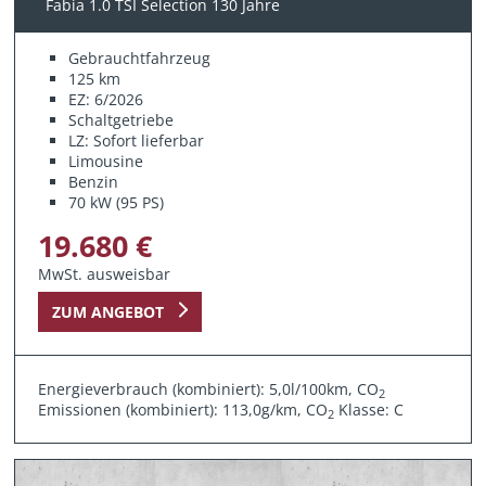
Fabia 1.0 TSI Selection 130 Jahre
Gebrauchtfahrzeug
125 km
EZ: 6/2026
Schaltgetriebe
LZ: Sofort lieferbar
Limousine
Benzin
70 kW (95 PS)
19.680 €
MwSt. ausweisbar
ZUM ANGEBOT
Energieverbrauch (kombiniert): 5,0l/100km, CO
2
Emissionen (kombiniert): 113,0g/km, CO
Klasse: C
2