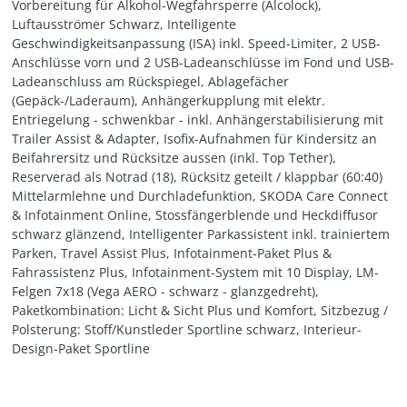
Vorbereitung für Alkohol-Wegfahrsperre (Alcolock),
Luftausströmer Schwarz, Intelligente
Geschwindigkeitsanpassung (ISA) inkl. Speed-Limiter, 2 USB-
Anschlüsse vorn und 2 USB-Ladeanschlüsse im Fond und USB-
Ladeanschluss am Rückspiegel, Ablagefächer
(Gepäck-/Laderaum), Anhängerkupplung mit elektr.
Entriegelung - schwenkbar - inkl. Anhängerstabilisierung mit
Trailer Assist & Adapter, Isofix-Aufnahmen für Kindersitz an
Beifahrersitz und Rücksitze aussen (inkl. Top Tether),
Reserverad als Notrad (18), Rücksitz geteilt / klappbar (60:40)
Mittelarmlehne und Durchladefunktion, SKODA Care Connect
& Infotainment Online, Stossfängerblende und Heckdiffusor
schwarz glänzend, Intelligenter Parkassistent inkl. trainiertem
Parken, Travel Assist Plus, Infotainment-Paket Plus &
Fahrassistenz Plus, Infotainment-System mit 10 Display, LM-
Felgen 7x18 (Vega AERO - schwarz - glanzgedreht),
Paketkombination: Licht & Sicht Plus und Komfort, Sitzbezug /
Polsterung: Stoff/Kunstleder Sportline schwarz, Interieur-
Design-Paket Sportline