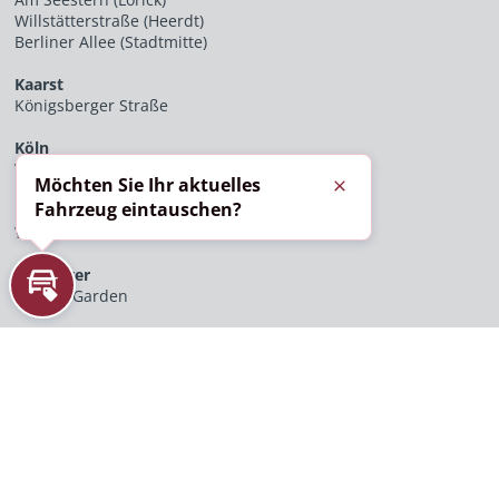
Willstätterstraße (Heerdt)
Berliner Allee (Stadtmitte)
Kaarst
Königsberger Straße
Köln
Vitalisstraße
Möchten Sie Ihr aktuelles
Schließen
Fahrzeug eintauschen?
Bochum
Westfield Ruhr Park
Hannover
Sydney Garden
Inzahlungnahme
UNTERNEHMEN
AGB
NACHHALTIGKEIT
IMPRESSUM
DATENSCHUTZ