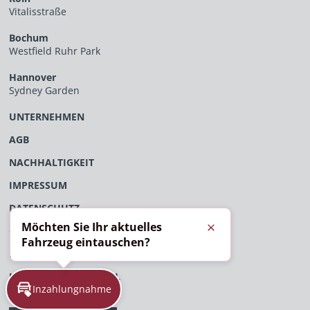
Vitalisstraße
Bochum
Westfield Ruhr Park
Hannover
Sydney Garden
UNTERNEHMEN
AGB
NACHHALTIGKEIT
IMPRESSUM
DATENSCHUTZ
Möchten Sie Ihr aktuelles
ÖFFENTLICHES VERFAHRENSVERZEICHNIS
Schließen
Fahrzeug eintauschen?
EU-DATENVERORDNUNG
HINWEISGEBERPORTAL
Inzahlungnahme