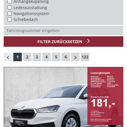
Anhängekupplung
Lederausstattung
Navigationssystem
Schiebedach
FILTER ZURÜCKSETZEN
1
2
3
4
5
6
122