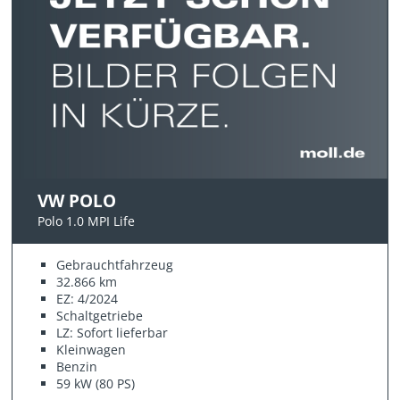
VW POLO
Polo 1.0 MPI Life
Gebrauchtfahrzeug
32.866 km
EZ: 4/2024
Schaltgetriebe
LZ: Sofort lieferbar
Kleinwagen
Benzin
59 kW (80 PS)