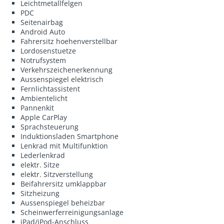
Leichtmetallfelgen
PDC
Seitenairbag
Android Auto
Fahrersitz hoehenverstellbar
Lordosenstuetze
Notrufsystem
Verkehrszeichenerkennung
Aussenspiegel elektrisch
Fernlichtassistent
Ambientelicht
Pannenkit
Apple CarPlay
Sprachsteuerung
Induktionsladen Smartphone
Lenkrad mit Multifunktion
Lederlenkrad
elektr. Sitze
elektr. Sitzverstellung
Beifahrersitz umklappbar
Sitzheizung
Aussenspiegel beheizbar
Scheinwerferreinigungsanlage
iPad/iPod-Anschluss