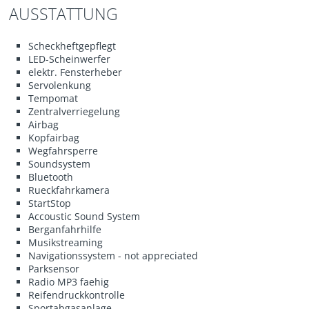
AUSSTATTUNG
Scheckheftgepflegt
LED-Scheinwerfer
elektr. Fensterheber
Servolenkung
Tempomat
Zentralverriegelung
Airbag
Kopfairbag
Wegfahrsperre
Soundsystem
Bluetooth
Rueckfahrkamera
StartStop
Accoustic Sound System
Berganfahrhilfe
Musikstreaming
Navigationssystem - not appreciated
Parksensor
Radio MP3 faehig
Reifendruckkontrolle
Sportabgasanlage