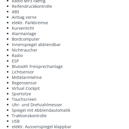
Radio MP3 faehig
Reifendruckkontrolle
ABS
Airbag vorne
elektr. Parkbremse
Kurvenlicht
Alarmanlage
Bordcomputer
Innenspiegel abblendbar
Nichtraucher
Radio
ESP
Blutooth Freisprechanlage
Lichtsensor
Mittelarmlehne
Regensensor
Virtual Cockpit
Sportsitze
Touchscreen
Uhr- und Drehzahlmesser
Spiegel mit Abblendautomatik
Traktionskontrolle
USB
elektr. Aussenspiegel klappbar