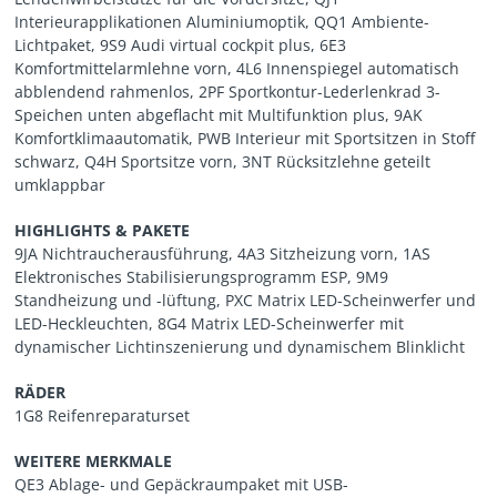
Interieurapplikationen Aluminiumoptik, QQ1 Ambiente-
Lichtpaket, 9S9 Audi virtual cockpit plus, 6E3
Komfortmittelarmlehne vorn, 4L6 Innenspiegel automatisch
abblendend rahmenlos, 2PF Sportkontur-Lederlenkrad 3-
Speichen unten abgeflacht mit Multifunktion plus, 9AK
Komfortklimaautomatik, PWB Interieur mit Sportsitzen in Stoff
schwarz, Q4H Sportsitze vorn, 3NT Rücksitzlehne geteilt
umklappbar
HIGHLIGHTS & PAKETE
9JA Nichtraucherausführung, 4A3 Sitzheizung vorn, 1AS
Elektronisches Stabilisierungsprogramm ESP, 9M9
Standheizung und -lüftung, PXC Matrix LED-Scheinwerfer und
LED-Heckleuchten, 8G4 Matrix LED-Scheinwerfer mit
dynamischer Lichtinszenierung und dynamischem Blinklicht
RÄDER
1G8 Reifenreparaturset
WEITERE MERKMALE
QE3 Ablage- und Gepäckraumpaket mit USB-