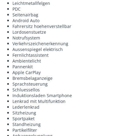
Leichtmetallfelgen
PDC
Seitenairbag
Android Auto
Fahrersitz hoehenverstellbar
Lordosenstuetze
Notrufsystem
Verkehrszeichenerkennung
Aussenspiegel elektrisch
Fernlichtassistent
Ambientelicht
Pannenkit
Apple CarPlay
Bremsbelaganzeige
Sprachsteuerung
Schluessellos
Induktionsladen Smartphone
Lenkrad mit Multifunktion
Lederlenkrad
Sitzheizung
Sportpaket
Standheizung
Partikelfilter
Anhaengekupplung