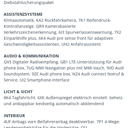
Diebstahlsicherungspaket
ASSISTENZSYSTEME
Klimaautomatik, KA2 Rückfahrkamera, 7K1 Reifendruck-
Kontrollanzeige, QR9 Kamerabasierte
Verkehrszeichenerkennung, 6I3 Spurverlassenswarnung, 7X2
Einparkhilfe plus, 6K4 Audi pre sense front für adaptiven
Geschwindigkeitsassistenten, UH2 Anfahrassistent
AUDIO & KOMMUNIKATION
QV3 Digitaler Radioempfang, GB1 LTE-Unterstützung für Audi
phone box, 7UG MMI Navigation plus mit MMI touch, 9VD Audi
Soundsystem, 9ZE Audi phone box, NZ4 Audi connect Notruf &
Service, UI2 Smartphone-Interface
LICHT & SICHT
8K4 Tagfahrlicht, 6XK Außenspiegel elektrisch einstell- beheiz-
und anklappbar beidseitig automatisch abblendend
INTERIEUR
4UF Airbags vorn Beifahrerairbag deaktivierbar, 7P1 4-Wege-
Lendenwirbelstütze für die Vordersitze, QJ1