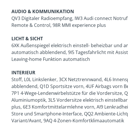
AUDIO & KOMMUNIKATION
QV3 Digitaler Radioempfang, IW3 Audi connect Notruf 
Remote & Control, 98R MMI experience plus
LICHT & SICHT
6XK Außenspiegel elektrisch einstell- beheizbar und a
automatisch abblendend, 9I5 Tagesfahrlicht mit Assist
Leaving-home Funktion automatisch
INTERIEUR
Stoff, L0L Linkslenker, 3CX Netztrennwand, 4L6 Innen
abblendend, Q1D Sportsitze vorn, 4UF Airbags vorn Be
7P1 4-Wege-Lendenwirbelstütze für die Vordersitze, Q
Aluminiumoptik, 3L5 Vordersitze elektrisch einstellbar,
plus, 6E3 Komfortmittelarmlehne vorn, AI9 Lenkradhei
Store und Smartphone-Interface, QQ2 Ambiente-Licht
Variant/Avant, 9AQ 4-Zonen-Komfortklimaautomatik