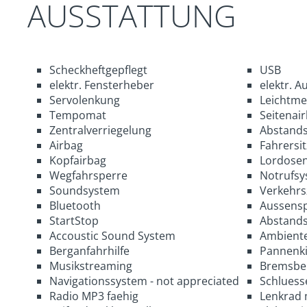
AUSSTATTUNG
Scheckheftgepflegt
USB
elektr. Fensterheber
elektr. A
Servolenkung
Leichtmet
Tempomat
Seitenai
Zentralverriegelung
Abstands
Airbag
Fahrersi
Kopfairbag
Lordosen
Wegfahrsperre
Notrufsy
Soundsystem
Verkehrs
Bluetooth
Aussenspi
StartStop
Abstand
Accoustic Sound System
Ambiente
Berganfahrhilfe
Pannenki
Musikstreaming
Bremsbe
Navigationssystem - not appreciated
Schluess
Radio MP3 faehig
Lenkrad 