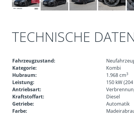
TECHNISCHE DATE
Fahrzeugzustand:
Neufahrzeu
Kategorie:
Kombi
3
Hubraum:
1.968 cm
Leistung:
150 kW (204
Antriebsart:
Verbrennun
Kraftstoffart:
Diesel
Getriebe:
Automatik
Farbe:
Madeirabrau