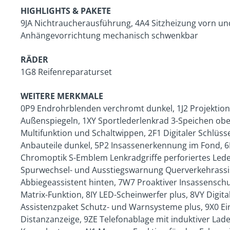
HIGHLIGHTS & PAKETE
9JA Nichtraucherausführung, 4A4 Sitzheizung vorn un
Anhängevorrichtung mechanisch schwenkbar
RÄDER
1G8 Reifenreparaturset
WEITERE MERKMALE
0P9 Endrohrblenden verchromt dunkel, 1J2 Projektion
Außenspiegeln, 1XY Sportlederlenkrad 3-Speichen obe
Multifunktion und Schaltwippen, 2F1 Digitaler Schlüsse
Anbauteile dunkel, 5P2 Insassenerkennung im Fond, 6
Chromoptik S-Emblem Lenkradgriffe perforiertes Led
Spurwechsel- und Ausstiegswarnung Querverkehrassi
Abbiegeassistent hinten, 7W7 Proaktiver Insassenschu
Matrix-Funktion, 8IY LED-Scheinwerfer plus, 8VY Digit
Assistenzpaket Schutz- und Warnsysteme plus, 9X0 Ein
Distanzanzeige, 9ZE Telefonablage mit induktiver Lad