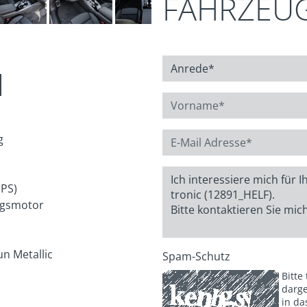
FAHRZEU
N
g
 PS)
gsmotor
n Metallic
Spam-Schutz
Bitte
darge
in da