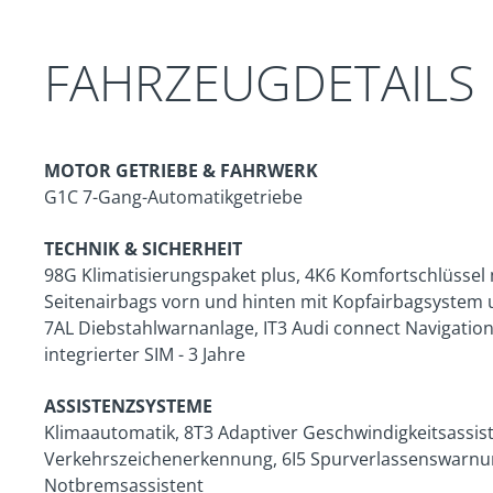
FAHRZEUGDETAILS
MOTOR GETRIEBE & FAHRWERK
G1C 7-Gang-Automatikgetriebe
TECHNIK & SICHERHEIT
98G Klimatisierungspaket plus, 4K6 Komfortschlüssel 
Seitenairbags vorn und hinten mit Kopfairbagsystem u
7AL Diebstahlwarnanlage, IT3 Audi connect Navigation
integrierter SIM - 3 Jahre
ASSISTENZSYSTEME
Klimaautomatik, 8T3 Adaptiver Geschwindigkeitsassis
Verkehrszeichenerkennung, 6I5 Spurverlassenswarnung
Notbremsassistent