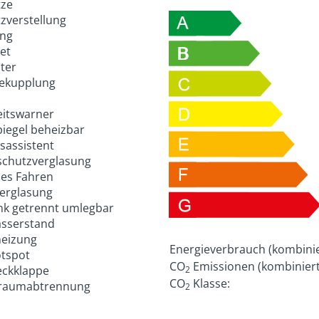
tze
itzverstellung
ung
et
lter
ekupplung
itswarner
iegel beheizbar
assistent
chutzverglasung
es Fahren
Verglasung
k getrennt umlegbar
sserstand
eizung
Energieverbrauch (kombinie
tspot
CO
Emissionen (kombiniert
eckklappe
2
CO
Klasse:
raumabtrennung
2