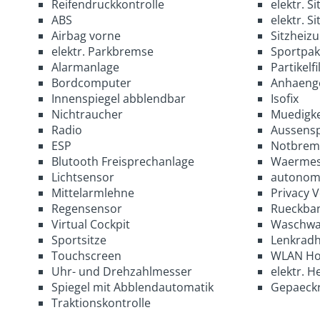
Reifendruckkontrolle
elektr. Si
ABS
elektr. S
Airbag vorne
Sitzheiz
elektr. Parkbremse
Sportpak
Alarmanlage
Partikelfi
Bordcomputer
Anhaeng
Innenspiegel abblendbar
Isofix
Nichtraucher
Muedigke
Radio
Aussensp
ESP
Notbrems
Blutooth Freisprechanlage
Waermes
Lichtsensor
autonom
Mittelarmlehne
Privacy 
Regensensor
Rueckban
Virtual Cockpit
Waschwa
Sportsitze
Lenkradh
Touchscreen
WLAN Ho
Uhr- und Drehzahlmesser
elektr. H
Spiegel mit Abblendautomatik
Gepaeck
Traktionskontrolle