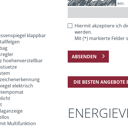
ein:
Hiermit akzeptiere ich d
werden.
ussenspiegel klappbar
Mit (*) markierte Felder s
allfelgen
rbag
regler
ABSENDEN
tz hoehenverstellbar
stuetze
stem
zeichenerkennung
DIE BESTEN ANGEBOTE
egel elektrisch
stempomat
licht
t
ENERGIE
laganzeige
ellos
mit Multifunktion