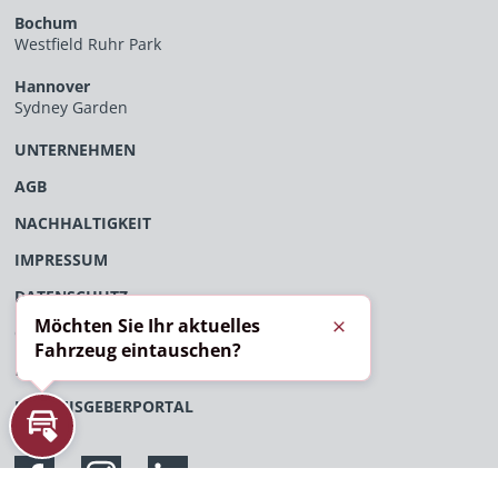
Bochum
Westfield Ruhr Park
Hannover
Sydney Garden
UNTERNEHMEN
AGB
NACHHALTIGKEIT
IMPRESSUM
DATENSCHUTZ
Möchten Sie Ihr aktuelles
ÖFFENTLICHES VERFAHRENSVERZEICHNIS
Schließen
Fahrzeug eintauschen?
EU-DATENVERORDNUNG
HINWEISGEBERPORTAL
Inzahlungnahme