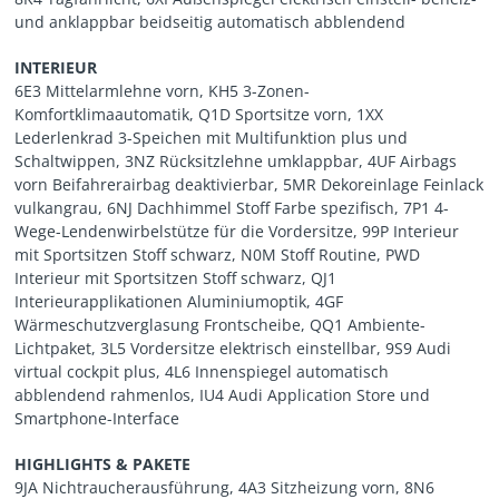
und anklappbar beidseitig automatisch abblendend
INTERIEUR
6E3 Mittelarmlehne vorn, KH5 3-Zonen-
Komfortklimaautomatik, Q1D Sportsitze vorn, 1XX
Lederlenkrad 3-Speichen mit Multifunktion plus und
Schaltwippen, 3NZ Rücksitzlehne umklappbar, 4UF Airbags
vorn Beifahrerairbag deaktivierbar, 5MR Dekoreinlage Feinlack
vulkangrau, 6NJ Dachhimmel Stoff Farbe spezifisch, 7P1 4-
Wege-Lendenwirbelstütze für die Vordersitze, 99P Interieur
mit Sportsitzen Stoff schwarz, N0M Stoff Routine, PWD
Interieur mit Sportsitzen Stoff schwarz, QJ1
Interieurapplikationen Aluminiumoptik, 4GF
Wärmeschutzverglasung Frontscheibe, QQ1 Ambiente-
Lichtpaket, 3L5 Vordersitze elektrisch einstellbar, 9S9 Audi
virtual cockpit plus, 4L6 Innenspiegel automatisch
abblendend rahmenlos, IU4 Audi Application Store und
Smartphone-Interface
HIGHLIGHTS & PAKETE
9JA Nichtraucherausführung, 4A3 Sitzheizung vorn, 8N6