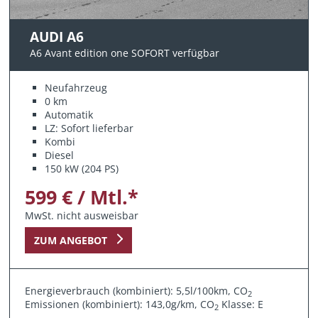
AUDI A6
A6 Avant edition one SOFORT verfügbar
Neufahrzeug
0 km
Automatik
LZ: Sofort lieferbar
Kombi
Diesel
150 kW (204 PS)
599 € / Mtl.*
MwSt. nicht ausweisbar
ZUM ANGEBOT
Energieverbrauch (kombiniert): 5,5l/100km, CO
2
Emissionen (kombiniert): 143,0g/km, CO
Klasse: E
2