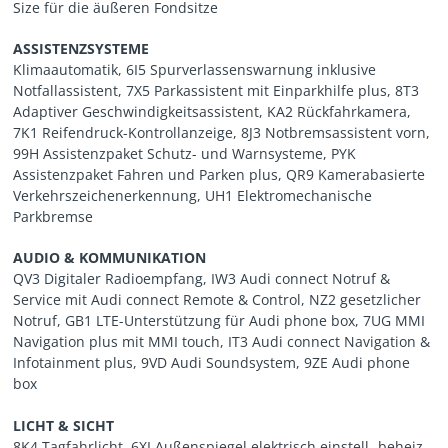
Size für die äußeren Fondsitze
ASSISTENZSYSTEME
Klimaautomatik, 6I5 Spurverlassenswarnung inklusive
Notfallassistent, 7X5 Parkassistent mit Einparkhilfe plus, 8T3
Adaptiver Geschwindigkeitsassistent, KA2 Rückfahrkamera,
7K1 Reifendruck-Kontrollanzeige, 8J3 Notbremsassistent vorn,
99H Assistenzpaket Schutz- und Warnsysteme, PYK
Assistenzpaket Fahren und Parken plus, QR9 Kamerabasierte
Verkehrszeichenerkennung, UH1 Elektromechanische
Parkbremse
AUDIO & KOMMUNIKATION
QV3 Digitaler Radioempfang, IW3 Audi connect Notruf &
Service mit Audi connect Remote & Control, NZ2 gesetzlicher
Notruf, GB1 LTE-Unterstützung für Audi phone box, 7UG MMI
Navigation plus mit MMI touch, IT3 Audi connect Navigation &
Infotainment plus, 9VD Audi Soundsystem, 9ZE Audi phone
box
LICHT & SICHT
8K4 Tagfahrlicht, 6XI Außenspiegel elektrisch einstell- beheiz-