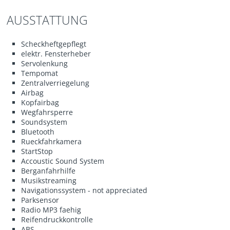
AUSSTATTUNG
Scheckheftgepflegt
elektr. Fensterheber
Servolenkung
Tempomat
Zentralverriegelung
Airbag
Kopfairbag
Wegfahrsperre
Soundsystem
Bluetooth
Rueckfahrkamera
StartStop
Accoustic Sound System
Berganfahrhilfe
Musikstreaming
Navigationssystem - not appreciated
Parksensor
Radio MP3 faehig
Reifendruckkontrolle
ABS