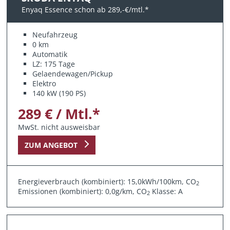
Enyaq Essence schon ab 289,-€/mtl.*
Neufahrzeug
0 km
Automatik
LZ: 175 Tage
Gelaendewagen/Pickup
Elektro
140 kW (190 PS)
289 € / Mtl.*
MwSt. nicht ausweisbar
ZUM ANGEBOT
Energieverbrauch (kombiniert): 15,0kWh/100km, CO
2
Emissionen (kombiniert): 0,0g/km, CO
Klasse: A
2