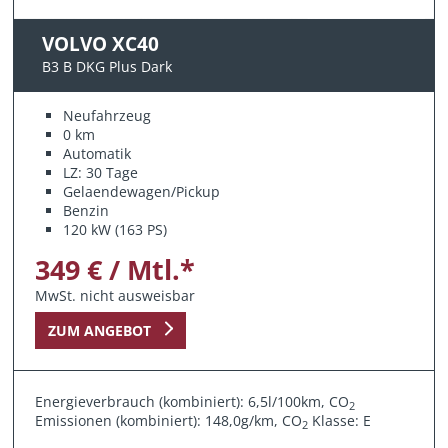
VOLVO XC40
B3 B DKG Plus Dark
Neufahrzeug
0 km
Automatik
LZ: 30 Tage
Gelaendewagen/Pickup
Benzin
120 kW (163 PS)
349 € / Mtl.*
MwSt. nicht ausweisbar
ZUM ANGEBOT
Energieverbrauch (kombiniert): 6,5l/100km, CO
2
Emissionen (kombiniert): 148,0g/km, CO
Klasse: E
2