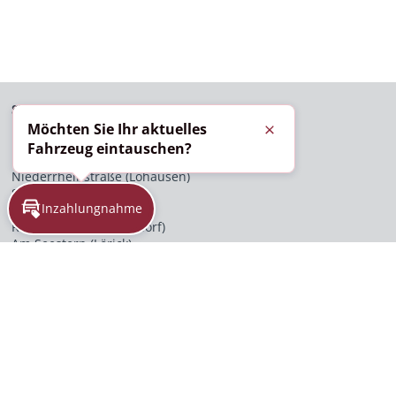
STANDORTE
Möchten Sie Ihr aktuelles
Schließen
Düsseldorf
Fahrzeug eintauschen?
Krefelder Straße (Heerdt)
Niederrheinstraße (Lohausen)
Schiessstraße (Heerdt)
Inzahlungnahme
Ikarusstraße (Lohausen)
Rather Straße (Derendorf)
Am Seestern (Lörick)
Willstätterstraße (Heerdt)
Berliner Allee (Stadtmitte)
Kaarst
Königsberger Straße
Köln
Vitalisstraße