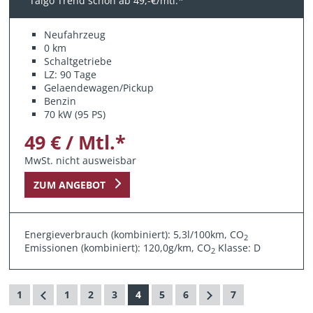
Taigo Trend schon ab 49,-€/mtl.*
Neufahrzeug
0 km
Schaltgetriebe
LZ: 90 Tage
Gelaendewagen/Pickup
Benzin
70 kW (95 PS)
49 € / Mtl.*
MwSt. nicht ausweisbar
ZUM ANGEBOT
Energieverbrauch (kombiniert): 5,3l/100km, CO
2
Emissionen (kombiniert): 120,0g/km, CO
Klasse: D
2
1
1
2
3
4
5
6
7