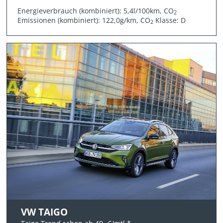
Energieverbrauch (kombiniert): 5,4l/100km, CO
2
Emissionen (kombiniert): 122,0g/km, CO
Klasse: D
2
VW TAIGO