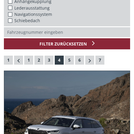
Anhängekupplung
Lederausstattung
Navigationssystem
Schiebedach
FILTER ZURÜCKSETZEN
1
1
2
3
4
5
6
7