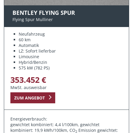
BENTLEY FLYING SPUR
Flying Spur Mulliner
Neufahrzeug
60 km
Automatik
LZ: Sofort lieferbar
Limousine
Hybrid/Benzin
575 kW (782 PS)
353.452 €
MwSt. ausweisbar
ZUM ANGEBOT
Energieverbrauch:
gewichtet kombiniert: 4,4 l/100km, gewichtet
kombiniert: 19,9 kWh/100km, CO
Emission gewichtet:
2