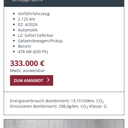
Vorführfahrzeug
2.125 km
EZ: 4/2026
Automatik
LZ: Sofort lieferbar
Gelaendewagen/Pickup
Benzin
478 kW (650 PS)
333.000 €
MwSt. ausweisbar
ZUM ANGEBOT
Energieverbrauch (kombiniert): 13,1l/100km, CO
2
Emissionen (kombiniert): 298,0g/km, CO
Klasse: G
2