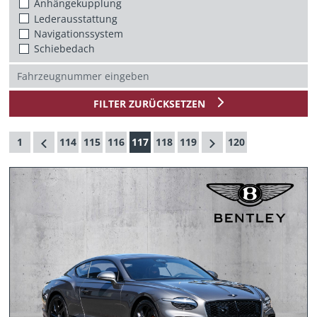
Anhängekupplung
Lederausstattung
Navigationssystem
Schiebedach
FILTER ZURÜCKSETZEN
1
114
115
116
117
118
119
120