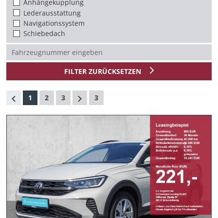
Anhängekupplung
Lederausstattung
Navigationssystem
Schiebedach
FILTER ZURÜCKSETZEN
1
2
3
3