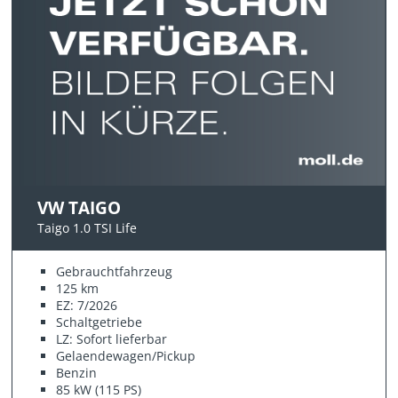
VW TAIGO
Taigo 1.0 TSI Life
Gebrauchtfahrzeug
125 km
EZ: 7/2026
Schaltgetriebe
LZ: Sofort lieferbar
Gelaendewagen/Pickup
Benzin
85 kW (115 PS)