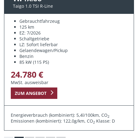
Taigo 1.0 TSI R-Line
Gebrauchtfahrzeug
125 km
EZ: 7/2026
Schaltgetriebe
LZ: Sofort lieferbar
Gelaendewagen/Pickup
Benzin
85 kW (115 PS)
24.780 €
MwSt. ausweisbar
ZUM ANGEBOT
Energieverbrauch (kombiniert): 5,4l/100km, CO
2
Emissionen (kombiniert): 122,0g/km, CO
Klasse: D
2