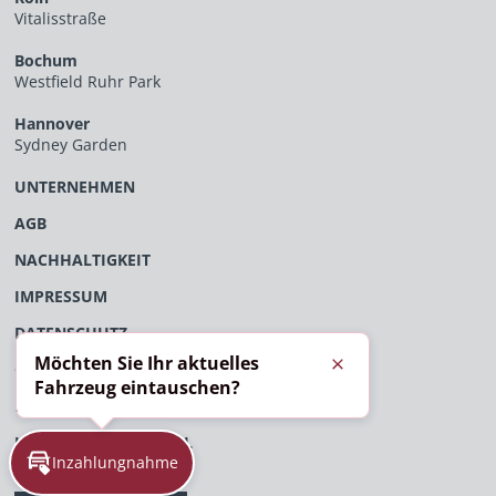
Vitalisstraße
Bochum
Westfield Ruhr Park
Hannover
Sydney Garden
UNTERNEHMEN
AGB
NACHHALTIGKEIT
IMPRESSUM
DATENSCHUTZ
Möchten Sie Ihr aktuelles
ÖFFENTLICHES VERFAHRENSVERZEICHNIS
Schließen
Fahrzeug eintauschen?
EU-DATENVERORDNUNG
HINWEISGEBERPORTAL
Inzahlungnahme