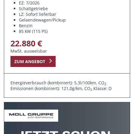
EZ: 7/2026
Schaltgetriebe
LZ: Sofort lieferbar
Gelaendewagen/Pickup
Benzin
85 kW (115 PS)
22.880 €
MwSt. ausweisbar
ZUM ANGEBOT
Energieverbrauch (kombiniert): 5,3l/100km, CO
2
Emissionen (kombiniert): 121,0g/km, CO
Klasse: D
2