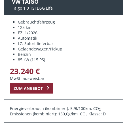
VW TAIGO
Taigo 1.0 TSI DSG Life
Gebrauchtfahrzeug
125 km
EZ: 1/2026
Automatik
LZ: Sofort lieferbar
Gelaendewagen/Pickup
Benzin
85 kW (115 PS)
23.240 €
MwSt. ausweisbar
ZUM ANGEBOT
Energieverbrauch (kombiniert): 5,9l/100km, CO
2
Emissionen (kombiniert): 130,0g/km, CO
Klasse: D
2