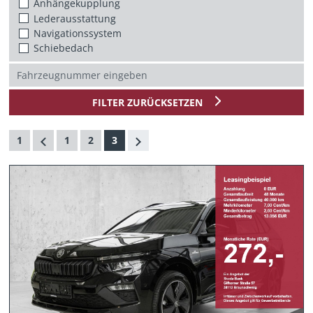
Anhängekupplung
Lederausstattung
Navigationssystem
Schiebedach
FILTER ZURÜCKSETZEN
1
1
2
3