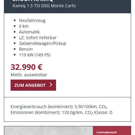
Kamiq 1.5 TSI DSG Monte Carlo
Neufahrzeug
0 km
Automatik
LZ: Sofort lieferbar
Gelaendewagen/Pickup
Benzin
110 kW (149 PS)
32.990 €
MwSt. ausweisbar
ZUM ANGEBOT
Energieverbrauch (kombiniert): 5,9l/100km, CO
2
Emissionen (kombiniert): 133,0g/km, CO
Klasse: D
2