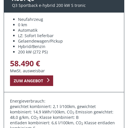
Q3 Sportback e-hybrid 200 kW S tronic
Neufahrzeug
0 km
Automatik
LZ: Sofort lieferbar
Gelaendewagen/Pickup
Hybrid/Benzin
200 kW (272 PS)
58.490 €
MwSt. ausweisbar
ZUM ANGEBOT
Energieverbrauch:
gewichtet kombiniert: 2,1 l/100km, gewichtet
kombiniert: 14,9 kWh/100km, CO
Emission gewichtet:
2
48,0 g/km, CO
Klasse kombiniert: B
2
entladen kombiniert: 6,6 l/100km, CO
Klasse entladen
2