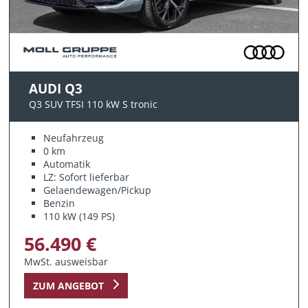
AUDI Q3
Q3 SUV TFSI 110 kW S tronic
Neufahrzeug
0 km
Automatik
LZ: Sofort lieferbar
Gelaendewagen/Pickup
Benzin
110 kW (149 PS)
56.490 €
MwSt. ausweisbar
ZUM ANGEBOT