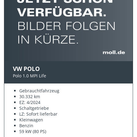
VW POLO
Polo 1.0 MPI Life
Gebrauchtfahrzeug
30.332 km
EZ: 4/2024
Schaltgetriebe
LZ: Sofort lieferbar
Kleinwagen
Benzin
59 kW (80 PS)