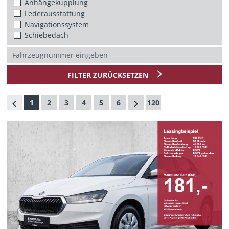
Anhängekupplung
Lederausstattung
Navigationssystem
Schiebedach
FILTER ZURÜCKSETZEN
1
2
3
4
5
6
120