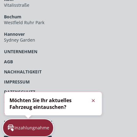
Vitalisstraße
Bochum
Westfield Ruhr Park
Hannover
Sydney Garden
UNTERNEHMEN
AGB
NACHHALTIGKEIT
IMPRESSUM
DATENSCHUTZ
Möchten Sie Ihr aktuelles
ÖFFENTLICHES VERFAHRENSVERZEICHNIS
Schließen
Fahrzeug eintauschen?
EU-DATENVERORDNUNG
HINWEISGEBERPORTAL
Inzahlungnahme