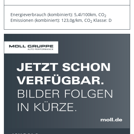
Energieverbrauch (kombiniert): 5,4l/100km, CO
2
Emissionen (kombiniert): 123,0g/km, CO
Klasse: D
2