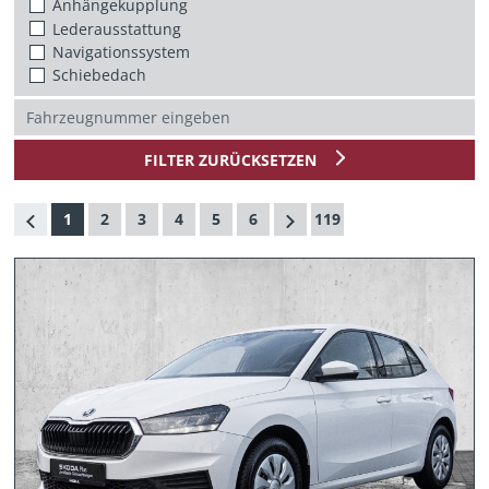
Anhängekupplung
Lederausstattung
Navigationssystem
Schiebedach
FILTER ZURÜCKSETZEN
1
2
3
4
5
6
119