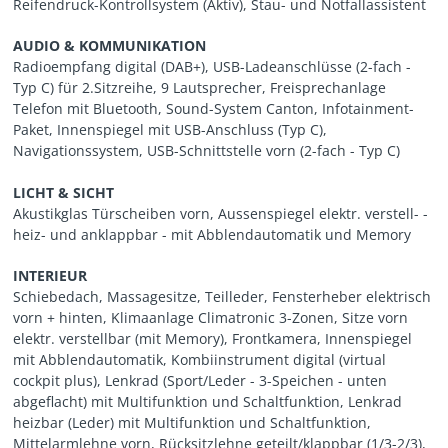
Reifendruck-Kontrollsystem (Aktiv), Stau- und Notfallassistent
AUDIO & KOMMUNIKATION
Radioempfang digital (DAB+), USB-Ladeanschlüsse (2-fach -
Typ C) für 2.Sitzreihe, 9 Lautsprecher, Freisprechanlage
Telefon mit Bluetooth, Sound-System Canton, Infotainment-
Paket, Innenspiegel mit USB-Anschluss (Typ C),
Navigationssystem, USB-Schnittstelle vorn (2-fach - Typ C)
LICHT & SICHT
Akustikglas Türscheiben vorn, Aussenspiegel elektr. verstell- -
heiz- und anklappbar - mit Abblendautomatik und Memory
INTERIEUR
Schiebedach, Massagesitze, Teilleder, Fensterheber elektrisch
vorn + hinten, Klimaanlage Climatronic 3-Zonen, Sitze vorn
elektr. verstellbar (mit Memory), Frontkamera, Innenspiegel
mit Abblendautomatik, Kombiinstrument digital (virtual
cockpit plus), Lenkrad (Sport/Leder - 3-Speichen - unten
abgeflacht) mit Multifunktion und Schaltfunktion, Lenkrad
heizbar (Leder) mit Multifunktion und Schaltfunktion,
Mittelarmlehne vorn, Rücksitzlehne geteilt/klappbar (1/3-2/3),