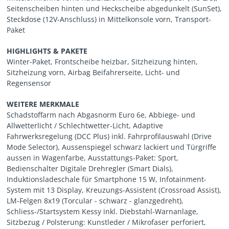
Seitenscheiben hinten und Heckscheibe abgedunkelt (SunSet),
Steckdose (12V-Anschluss) in Mittelkonsole vorn, Transport-
Paket
HIGHLIGHTS & PAKETE
Winter-Paket, Frontscheibe heizbar, Sitzheizung hinten,
Sitzheizung vorn, Airbag Beifahrerseite, Licht- und
Regensensor
WEITERE MERKMALE
Schadstoffarm nach Abgasnorm Euro 6e, Abbiege- und
Allwetterlicht / Schlechtwetter-Licht, Adaptive
Fahrwerksregelung (DCC Plus) inkl. Fahrprofilauswahl (Drive
Mode Selector), Aussenspiegel schwarz lackiert und Türgriffe
aussen in Wagenfarbe, Ausstattungs-Paket: Sport,
Bedienschalter Digitale Drehregler (Smart Dials),
Induktionsladeschale für Smartphone 15 W, Infotainment-
System mit 13 Display, Kreuzungs-Assistent (Crossroad Assist),
LM-Felgen 8x19 (Torcular - schwarz - glanzgedreht),
Schliess-/Startsystem Kessy inkl. Diebstahl-Warnanlage,
Sitzbezug / Polsterung: Kunstleder / Mikrofaser perforiert,