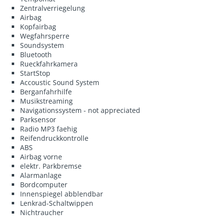
Zentralverriegelung
Airbag
Kopfairbag
Wegfahrsperre
Soundsystem
Bluetooth
Rueckfahrkamera
StartStop
Accoustic Sound System
Berganfahrhilfe
Musikstreaming
Navigationssystem - not appreciated
Parksensor
Radio MP3 faehig
Reifendruckkontrolle
ABS
Airbag vorne
elektr. Parkbremse
Alarmanlage
Bordcomputer
Innenspiegel abblendbar
Lenkrad-Schaltwippen
Nichtraucher