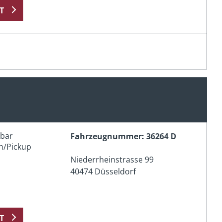
T
erbar
Fahrzeugnummer: 36264 D
n/Pickup
Niederrheinstrasse 99
40474 Düsseldorf
T