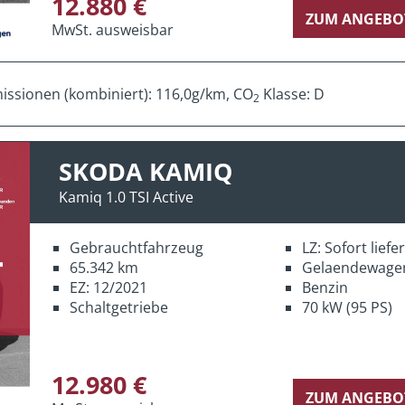
12.880 €
ZUM ANGEBO
MwSt. ausweisbar
ssionen (kombiniert): 116,0g/km, CO
Klasse: D
2
SKODA KAMIQ
Kamiq 1.0 TSI Active
Gebrauchtfahrzeug
LZ: Sofort lief
65.342 km
Gelaendewage
EZ: 12/2021
Benzin
Schaltgetriebe
70 kW (95 PS)
12.980 €
ZUM ANGEBO