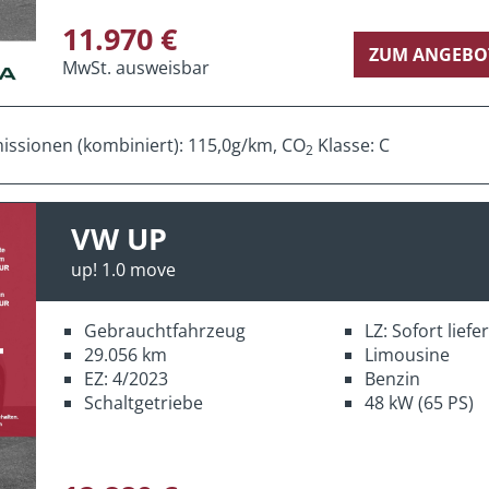
11.970 €
ZUM ANGEBO
MwSt. ausweisbar
ssionen (kombiniert): 115,0g/km, CO
Klasse: C
2
VW UP
up! 1.0 move
Gebrauchtfahrzeug
LZ: Sofort lief
29.056 km
Limousine
EZ: 4/2023
Benzin
Schaltgetriebe
48 kW (65 PS)