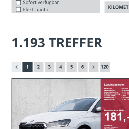
Sofort verfügbar
Elektroauto
1.193 TREFFER
1
2
3
4
5
6
120