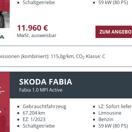
Schaltgetriebe
59 kW (80 PS)
11.960 €
ZUM ANGEBO
MwSt. ausweisbar
ssionen (kombiniert): 115,0g/km, CO
Klasse: C
2
SKODA FABIA
Fabia 1.0 MPI Active
Gebrauchtfahrzeug
LZ: Sofort lief
67.204 km
Limousine
EZ: 1/2023
Benzin
Schaltgetriebe
59 kW (80 PS)