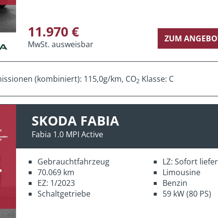
11.970 €
ZUM ANGEBO
MwSt. ausweisbar
ssionen (kombiniert): 115,0g/km, CO
Klasse: C
2
SKODA FABIA
Fabia 1.0 MPI Active
Gebrauchtfahrzeug
LZ: Sofort lief
70.069 km
Limousine
EZ: 1/2023
Benzin
Schaltgetriebe
59 kW (80 PS)