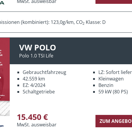
MwSt. ausweisbar
ssionen (kombiniert): 123,0g/km, CO
Klasse: D
2
VW POLO
Polo 1.0 TSI Life
Gebrauchtfahrzeug
LZ: Sofort lief
42.559 km
Kleinwagen
EZ: 4/2024
Benzin
Schaltgetriebe
59 kW (80 PS)
15.450 €
ZUM ANGEBO
MwSt. ausweisbar