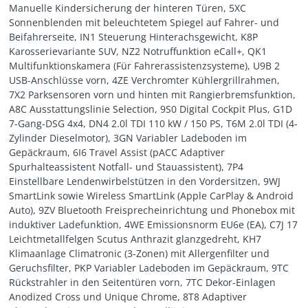
Manuelle Kindersicherung der hinteren Türen, 5XC
Sonnenblenden mit beleuchtetem Spiegel auf Fahrer- und
Beifahrerseite, IN1 Steuerung Hinterachsgewicht, K8P
Karosserievariante SUV, NZ2 Notruffunktion eCall+, QK1
Multifunktionskamera (Für Fahrerassistenzsysteme), U9B 2
USB-Anschlüsse vorn, 4ZE Verchromter Kühlergrillrahmen,
7X2 Parksensoren vorn und hinten mit Rangierbremsfunktion,
A8C Ausstattungslinie Selection, 9S0 Digital Cockpit Plus, G1D
7-Gang-DSG 4x4, DN4 2.0l TDI 110 kW / 150 PS, T6M 2.0l TDI (4-
Zylinder Dieselmotor), 3GN Variabler Ladeboden im
Gepäckraum, 6I6 Travel Assist (pACC Adaptiver
Spurhalteassistent Notfall- und Stauassistent), 7P4
Einstellbare Lendenwirbelstützen in den Vordersitzen, 9WJ
SmartLink sowie Wireless SmartLink (Apple CarPlay & Android
Auto), 9ZV Bluetooth Freisprecheinrichtung und Phonebox mit
induktiver Ladefunktion, 4WE Emissionsnorm EU6e (EA), C7J 17
Leichtmetallfelgen Scutus Anthrazit glanzgedreht, KH7
Klimaanlage Climatronic (3-Zonen) mit Allergenfilter und
Geruchsfilter, PKP Variabler Ladeboden im Gepäckraum, 9TC
Rückstrahler in den Seitentüren vorn, 7TC Dekor-Einlagen
Anodized Cross und Unique Chrome, 8T8 Adaptiver