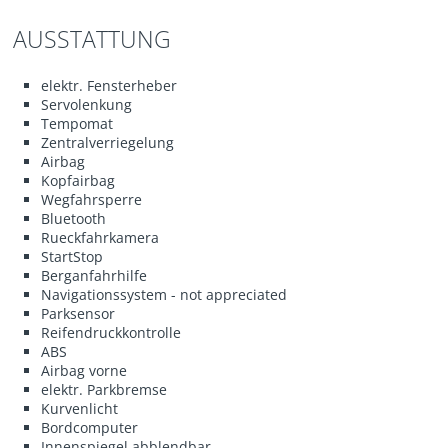
AUSSTATTUNG
elektr. Fensterheber
Servolenkung
Tempomat
Zentralverriegelung
Airbag
Kopfairbag
Wegfahrsperre
Bluetooth
Rueckfahrkamera
StartStop
Berganfahrhilfe
Navigationssystem - not appreciated
Parksensor
Reifendruckkontrolle
ABS
Airbag vorne
elektr. Parkbremse
Kurvenlicht
Bordcomputer
Innenspiegel abblendbar