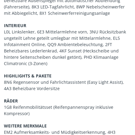
beheizbare Außenspiegel mit automatischer Abblendung
(Fahrerseite), 8K3 LED-Tagfahrlicht, 8WP Nebelscheinwerfer
mit Abbiegelicht, 8X1 Scheinwerferreinigungsanlage
INTERIEUR
L0L Linkslenker, 6E3 Mittelarmlehne vorn, 3NU Rücksitzbank
ungeteilt Lehne geteilt umlegbar mit Mittelarmlehne, EL5
Infotainment Online, QQ9 Ambientebeleuchtung, 2FT
Beheizbares Lederlenkrad, 4KF Sunset (Heckscheibe und
hintere Seitenscheiben dunkel getönt), PHD Klimaanlage
Climatronic (3-Zonen)
HIGHLIGHTS & PAKETE
8N6 Regensensor und Fahrlichtassistent (Easy Light Assist),
4A3 Beheizbare Vordersitze
RÄDER
1G8 Reifenmobilitätsset (Reifenpannenspray inklusive
Kompressor)
WEITERE MERKMALE
EM2 Aufmerksamkeits- und Müdigkeitserkennung, 4H3