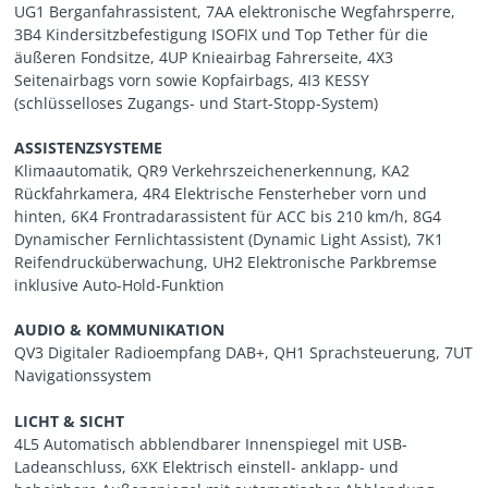
UG1 Berganfahrassistent, 7AA elektronische Wegfahrsperre,
3B4 Kindersitzbefestigung ISOFIX und Top Tether für die
äußeren Fondsitze, 4UP Knieairbag Fahrerseite, 4X3
Seitenairbags vorn sowie Kopfairbags, 4I3 KESSY
(schlüsselloses Zugangs- und Start-Stopp-System)
ASSISTENZSYSTEME
Klimaautomatik, QR9 Verkehrszeichenerkennung, KA2
Rückfahrkamera, 4R4 Elektrische Fensterheber vorn und
hinten, 6K4 Frontradarassistent für ACC bis 210 km/h, 8G4
Dynamischer Fernlichtassistent (Dynamic Light Assist), 7K1
Reifendrucküberwachung, UH2 Elektronische Parkbremse
inklusive Auto-Hold-Funktion
AUDIO & KOMMUNIKATION
QV3 Digitaler Radioempfang DAB+, QH1 Sprachsteuerung, 7UT
Navigationssystem
LICHT & SICHT
4L5 Automatisch abblendbarer Innenspiegel mit USB-
Ladeanschluss, 6XK Elektrisch einstell- anklapp- und