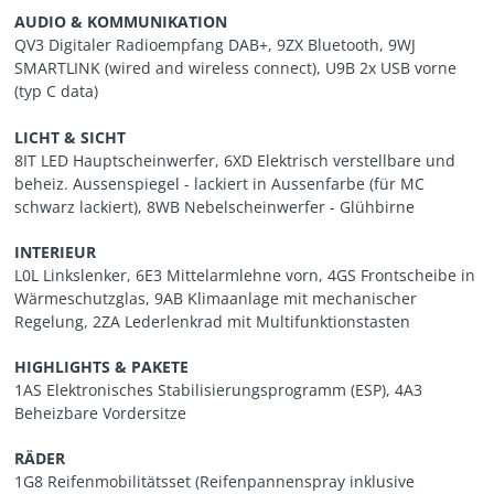
AUDIO & KOMMUNIKATION
QV3 Digitaler Radioempfang DAB+, 9ZX Bluetooth, 9WJ
SMARTLINK (wired and wireless connect), U9B 2x USB vorne
(typ C data)
LICHT & SICHT
8IT LED Hauptscheinwerfer, 6XD Elektrisch verstellbare und
beheiz. Aussenspiegel - lackiert in Aussenfarbe (für MC
schwarz lackiert), 8WB Nebelscheinwerfer - Glühbirne
INTERIEUR
L0L Linkslenker, 6E3 Mittelarmlehne vorn, 4GS Frontscheibe in
Wärmeschutzglas, 9AB Klimaanlage mit mechanischer
Regelung, 2ZA Lederlenkrad mit Multifunktionstasten
HIGHLIGHTS & PAKETE
1AS Elektronisches Stabilisierungsprogramm (ESP), 4A3
Beheizbare Vordersitze
RÄDER
1G8 Reifenmobilitätsset (Reifenpannenspray inklusive