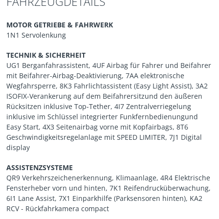
FAHRZEUGDETAILS
MOTOR GETRIEBE & FAHRWERK
1N1 Servolenkung
TECHNIK & SICHERHEIT
UG1 Berganfahrassistent, 4UF Airbag für Fahrer und Beifahrer
mit Beifahrer-Airbag-Deaktivierung, 7AA elektronische
Wegfahrsperre, 8K3 Fahrlichtassistent (Easy Light Assist), 3A2
ISOFIX-Verankerung auf dem Beifahrersitzund den äußeren
Rücksitzen inklusive Top-Tether, 4I7 Zentralverriegelung
inklusive im Schlüssel integrierter Funkfernbedienungund
Easy Start, 4X3 Seitenairbag vorne mit Kopfairbags, 8T6
Geschwindigkeitsregelanlage mit SPEED LIMITER, 7J1 Digital
display
ASSISTENZSYSTEME
QR9 Verkehrszeichenerkennung, Klimaanlage, 4R4 Elektrische
Fensterheber vorn und hinten, 7K1 Reifendrucküberwachung,
6I1 Lane Assist, 7X1 Einparkhilfe (Parksensoren hinten), KA2
RCV - Rückfahrkamera compact