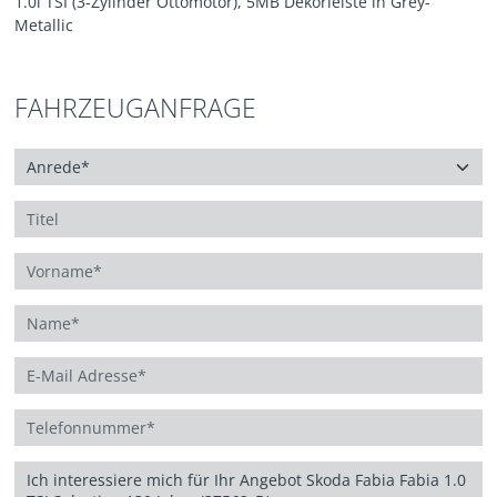
1.0l TSI (3-Zylinder Ottomotor), 5MB Dekorleiste in Grey-
Metallic
FAHRZEUGANFRAGE