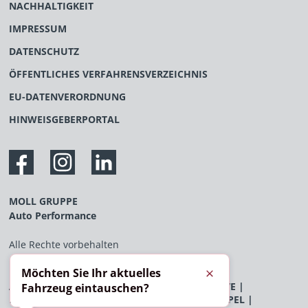
NACHHALTIGKEIT
IMPRESSUM
DATENSCHUTZ
ÖFFENTLICHES VERFAHRENSVERZEICHNIS
EU-DATENVERORDNUNG
HINWEISGEBERPORTAL
MOLL GRUPPE
Auto Performance
Alle Rechte vorbehalten
Möchten Sie Ihr aktuelles
Schließen
AUDI
|
BENTLEY
|
BYD
|
FERRARI
|
FLEXXDRIVE
|
Fahrzeug eintauschen?
LAMBORGHINI
|
LAND ROVER
|
MCLAREN
|
OPEL
|