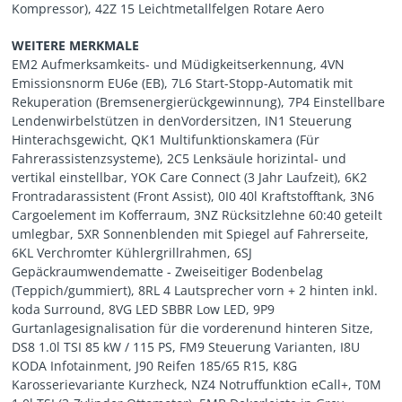
Kompressor), 42Z 15 Leichtmetallfelgen Rotare Aero
WEITERE MERKMALE
EM2 Aufmerksamkeits- und Müdigkeitserkennung, 4VN
Emissionsnorm EU6e (EB), 7L6 Start-Stopp-Automatik mit
Rekuperation (Bremsenergierückgewinnung), 7P4 Einstellbare
Lendenwirbelstützen in denVordersitzen, IN1 Steuerung
Hinterachsgewicht, QK1 Multifunktionskamera (Für
Fahrerassistenzsysteme), 2C5 Lenksäule horizintal- und
vertikal einstellbar, YOK Care Connect (3 Jahr Laufzeit), 6K2
Frontradarassistent (Front Assist), 0I0 40l Kraftstofftank, 3N6
Cargoelement im Kofferraum, 3NZ Rücksitzlehne 60:40 geteilt
umlegbar, 5XR Sonnenblenden mit Spiegel auf Fahrerseite,
6KL Verchromter Kühlergrillrahmen, 6SJ
Gepäckraumwendematte - Zweiseitiger Bodenbelag
(Teppich/gummiert), 8RL 4 Lautsprecher vorn + 2 hinten inkl.
koda Surround, 8VG LED SBBR Low LED, 9P9
Gurtanlagesignalisation für die vorderenund hinteren Sitze,
DS8 1.0l TSI 85 kW / 115 PS, FM9 Steuerung Varianten, I8U
KODA Infotainment, J90 Reifen 185/65 R15, K8G
Karosserievariante Kurzheck, NZ4 Notruffunktion eCall+, T0M