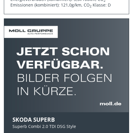
2
Emissionen (kombiniert): 121,0g/km, CO
Klasse: D
2
SKODA SUPERB
Superb Combi 2.0 TDI DSG Style