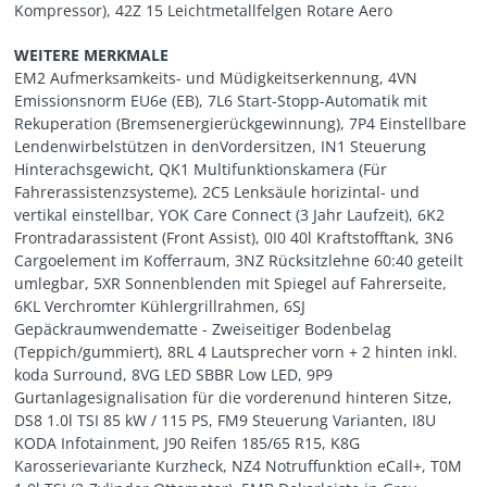
Kompressor), 42Z 15 Leichtmetallfelgen Rotare Aero
WEITERE MERKMALE
EM2 Aufmerksamkeits- und Müdigkeitserkennung, 4VN
Emissionsnorm EU6e (EB), 7L6 Start-Stopp-Automatik mit
Rekuperation (Bremsenergierückgewinnung), 7P4 Einstellbare
Lendenwirbelstützen in denVordersitzen, IN1 Steuerung
Hinterachsgewicht, QK1 Multifunktionskamera (Für
Fahrerassistenzsysteme), 2C5 Lenksäule horizintal- und
vertikal einstellbar, YOK Care Connect (3 Jahr Laufzeit), 6K2
Frontradarassistent (Front Assist), 0I0 40l Kraftstofftank, 3N6
Cargoelement im Kofferraum, 3NZ Rücksitzlehne 60:40 geteilt
umlegbar, 5XR Sonnenblenden mit Spiegel auf Fahrerseite,
6KL Verchromter Kühlergrillrahmen, 6SJ
Gepäckraumwendematte - Zweiseitiger Bodenbelag
(Teppich/gummiert), 8RL 4 Lautsprecher vorn + 2 hinten inkl.
koda Surround, 8VG LED SBBR Low LED, 9P9
Gurtanlagesignalisation für die vorderenund hinteren Sitze,
DS8 1.0l TSI 85 kW / 115 PS, FM9 Steuerung Varianten, I8U
KODA Infotainment, J90 Reifen 185/65 R15, K8G
Karosserievariante Kurzheck, NZ4 Notruffunktion eCall+, T0M