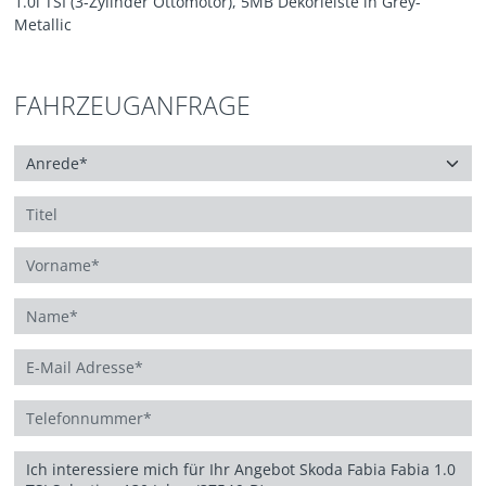
1.0l TSI (3-Zylinder Ottomotor), 5MB Dekorleiste in Grey-
Metallic
FAHRZEUGANFRAGE