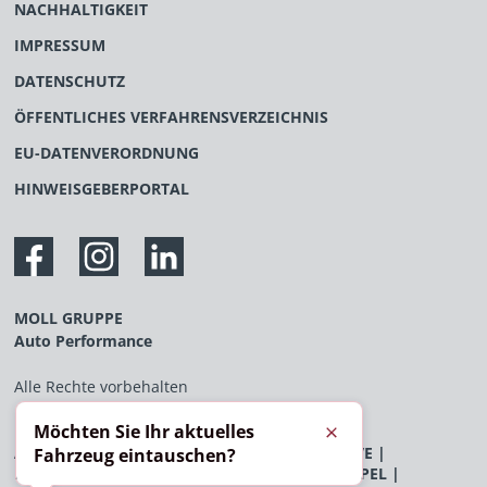
NACHHALTIGKEIT
IMPRESSUM
DATENSCHUTZ
ÖFFENTLICHES VERFAHRENSVERZEICHNIS
EU-DATENVERORDNUNG
HINWEISGEBERPORTAL
MOLL GRUPPE
Auto Performance
Alle Rechte vorbehalten
Möchten Sie Ihr aktuelles
Schließen
AUDI
|
BENTLEY
|
BYD
|
FERRARI
|
FLEXXDRIVE
|
Fahrzeug eintauschen?
LAMBORGHINI
|
LAND ROVER
|
MCLAREN
|
OPEL
|