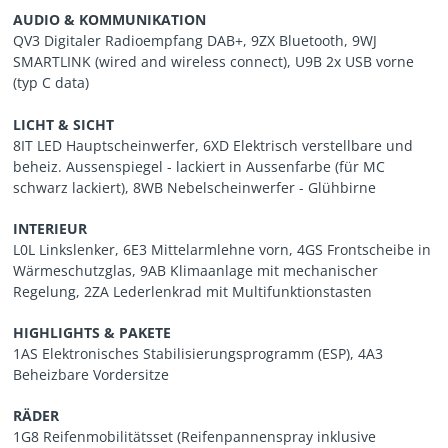
AUDIO & KOMMUNIKATION
QV3 Digitaler Radioempfang DAB+, 9ZX Bluetooth, 9WJ
SMARTLINK (wired and wireless connect), U9B 2x USB vorne
(typ C data)
LICHT & SICHT
8IT LED Hauptscheinwerfer, 6XD Elektrisch verstellbare und
beheiz. Aussenspiegel - lackiert in Aussenfarbe (für MC
schwarz lackiert), 8WB Nebelscheinwerfer - Glühbirne
INTERIEUR
L0L Linkslenker, 6E3 Mittelarmlehne vorn, 4GS Frontscheibe in
Wärmeschutzglas, 9AB Klimaanlage mit mechanischer
Regelung, 2ZA Lederlenkrad mit Multifunktionstasten
HIGHLIGHTS & PAKETE
1AS Elektronisches Stabilisierungsprogramm (ESP), 4A3
Beheizbare Vordersitze
RÄDER
1G8 Reifenmobilitätsset (Reifenpannenspray inklusive