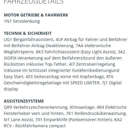
FAHRZEUGDETAILS
MOTOR GETRIEBE & FAHRWERK
1N1 Servolenkung
TECHNIK & SICHERHEIT
UG1 Berganfahrassistent, 4UF Airbag für Fahrer und Beifahrer
mit Beifahrer-Airbag-Deaktivierung, 7AA elektronische
Wegfahrsperre, 8K3 Fahrlichtassistent (Easy Light Assist), 3A2
ISOFIX-Verankerung auf dem Beifahrersitzund den äußeren
Rücksitzen inklusive Top-Tether, 4I7 Zentralverriegelung
inklusive im Schlüssel integrierter Funkfernbedienungund
Easy Start, 4X3 Seitenairbag vorne mit Kopfairbags, 8T6
Geschwindigkeitsregelanlage mit SPEED LIMITER, 7J1 Digital
display
ASSISTENZSYSTEME
QR9 Verkehrszeichenerkennung, Klimaanlage, 4R4 Elektrische
Fensterheber vorn und hinten, 7K1 Reifendrucküberwachung,
6I1 Lane Assist, 7X1 Einparkhilfe (Parksensoren hinten), KA2
RCV - Rückfahrkamera compact