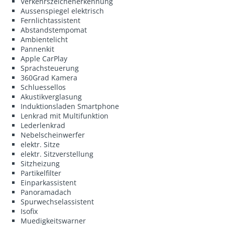
Verkehrszeichenerkennung
Aussenspiegel elektrisch
Fernlichtassistent
Abstandstempomat
Ambientelicht
Pannenkit
Apple CarPlay
Sprachsteuerung
360Grad Kamera
Schluessellos
Akustikverglasung
Induktionsladen Smartphone
Lenkrad mit Multifunktion
Lederlenkrad
Nebelscheinwerfer
elektr. Sitze
elektr. Sitzverstellung
Sitzheizung
Partikelfilter
Einparkassistent
Panoramadach
Spurwechselassistent
Isofix
Muedigkeitswarner