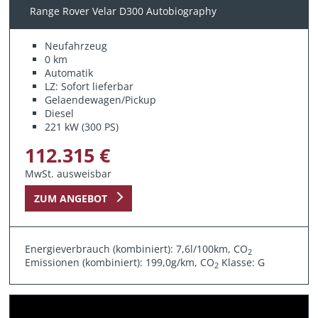
Range Rover Velar D300 Autobiography
Neufahrzeug
0 km
Automatik
LZ: Sofort lieferbar
Gelaendewagen/Pickup
Diesel
221 kW (300 PS)
112.315 €
MwSt. ausweisbar
ZUM ANGEBOT
Energieverbrauch (kombiniert): 7,6l/100km, CO
2
Emissionen (kombiniert): 199,0g/km, CO
Klasse: G
2