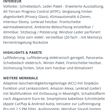
INTERIEUR
Vollleder, Schiebedach, Leder-Paket - Erweiterte Ausstattung,
All-Terrain Progress Control (ATPC), Verglasung hinten
abgedunkelt (Privacy Glass), Klimaautomatik 4-Zonen,
Interieur Ebony, Lenkrad heizbar, Frontscheibe
wärmeabweisend, Ambiente-Beleuchtung einstellbar /
dimmbar, Sitzbezug / Polsterung: Windsor-Leder perforiert
(Ebony), Sitze vorn elektr. verstellbar (20-fach - mit Memory),
Fernentriegelung Rücksitze
HIGHLIGHTS & PAKETE
Luftfederung, Luftfederung elektronisch geregelt, Panorama-
Schiebedach elektrisch, Winter-Paket, Frontscheibe heizbar,
Sitzheizung hinten, Sitze vorn heizbar und klimatisiert
WEITERE MERKMALE
Adaptive Geschwindigkeitsregelanlage (ACC) mit Stop&Go-
Funktion und Lenkassistent, Amazon Alexa, Lenkrad (Leder)
mit Multifunktion mit Einfassung in Moonlight, Schadstoffarm
nach Abgasnorm Euro 6e, Smartphone kabellose Schnittstelle
(Apple CarPlay & Android Auto), Ionisator zur Luftreinigung
Pro mit 2.5 PM Filter, Audiosystem: Meridian Sound-System