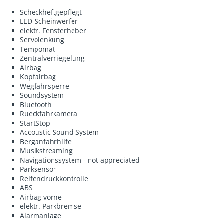
Scheckheftgepflegt
LED-Scheinwerfer
elektr. Fensterheber
Servolenkung
Tempomat
Zentralverriegelung
Airbag
Kopfairbag
Wegfahrsperre
Soundsystem
Bluetooth
Rueckfahrkamera
StartStop
Accoustic Sound System
Berganfahrhilfe
Musikstreaming
Navigationssystem - not appreciated
Parksensor
Reifendruckkontrolle
ABS
Airbag vorne
elektr. Parkbremse
Alarmanlage