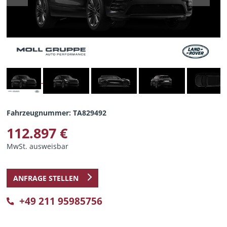
Fahrzeugnummer: TA829492
112.897 €
MwSt. ausweisbar
ANFRAGE STELLEN
+49 211 95985756