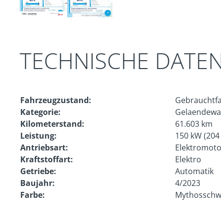
TECHNISCHE DATE
Fahrzeugzustand:
Gebrauchtf
Kategorie:
Gelaendewa
Kilometerstand:
61.603 km
Leistung:
150 kW (204
Antriebsart:
Elektromoto
Kraftstoffart:
Elektro
Getriebe:
Automatik
Baujahr:
4/2023
Farbe:
Mythosschwa