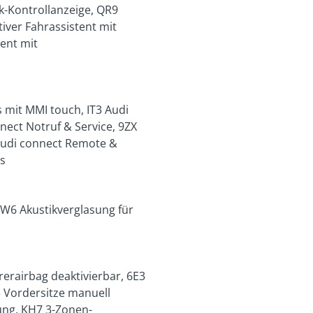
k-Kontrollanzeige, QR9
ver Fahrassistent mit
tent mit
 mit MMI touch, IT3 Audi
nect Notruf & Service, 9ZX
 Audi connect Remote &
us
VW6 Akustikverglasung für
rerairbag deaktivierbar, 6E3
 Vordersitze manuell
ung, KH7 3-Zonen-