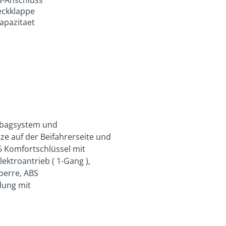
eckklappe
apazitaet
irbagsystem und
ize auf der Beifahrerseite und
6 Komfortschlüssel mit
ektroantrieb ( 1-Gang ),
perre, ABS
dung mit