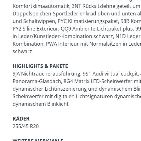
Komfortklimaautomatik, 3NT Rücksitzlehne geteilt um
Doppelspeichen-Sportlederlenkrad oben und unten ab
und Schaltwippen, PYC Klimatisierungspaket, 98B Kom
PY2 S line Exterieur, QQ9 Ambiente-Lichtpaket plus, 9
in Leder/Kunstleder-Kombination schwarz, N1D Leder
Kombination, PWA Interieur mit Normalsitzen in Led
schwarz
HIGHLIGHTS & PAKETE
9JA Nichtraucherausführung, 9S1 Audi virtual cockpit,
Panorama-Glasdach, 8G4 Matrix LED-Scheinwerfer mit 
dynamischer Lichtinszenierung und dynamischem Blink
Scheinwerfer mit digitalen Lichtsignaturen dynamisch
dynamischem Blinklicht
RÄDER
255/45 R20
WEITERE MERKMALE