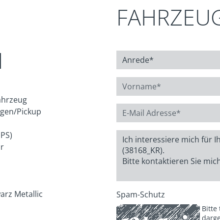
FAHRZEU
N
ahrzeug
gen/Pickup
 PS)
r
rz Metallic
Spam-Schutz
Bitte
darge