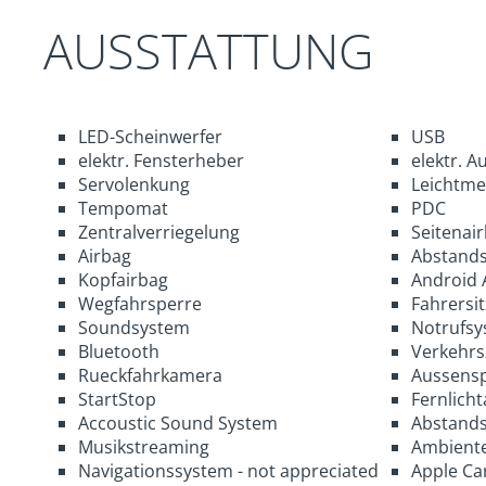
AUSSTATTUNG
LED-Scheinwerfer
USB
elektr. Fensterheber
elektr. A
Servolenkung
Leichtmet
Tempomat
PDC
Zentralverriegelung
Seitenai
Airbag
Abstands
Kopfairbag
Android 
Wegfahrsperre
Fahrersi
Soundsystem
Notrufsy
Bluetooth
Verkehrs
Rueckfahrkamera
Aussenspi
StartStop
Fernlicht
Accoustic Sound System
Abstand
Musikstreaming
Ambiente
Navigationssystem - not appreciated
Apple Ca