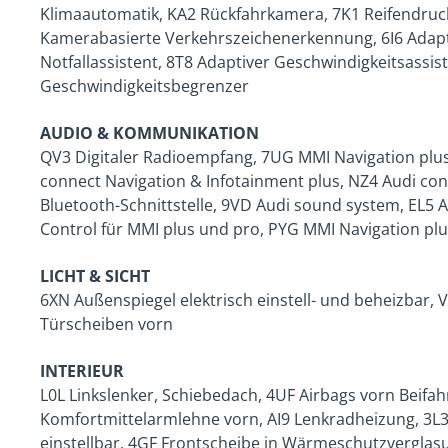
Klimaautomatik, KA2 Rückfahrkamera, 7K1 Reifendruc
Kamerabasierte Verkehrszeichenerkennung, 6I6 Adapti
Notfallassistent, 8T8 Adaptiver Geschwindigkeitsassis
Geschwindigkeitsbegrenzer
AUDIO & KOMMUNIKATION
QV3 Digitaler Radioempfang, 7UG MMI Navigation plus
connect Navigation & Infotainment plus, NZ4 Audi con
Bluetooth-Schnittstelle, 9VD Audi sound system, EL5
Control für MMI plus und pro, PYG MMI Navigation pl
LICHT & SICHT
6XN Außenspiegel elektrisch einstell- und beheizbar, 
Türscheiben vorn
INTERIEUR
L0L Linkslenker, Schiebedach, 4UF Airbags vorn Beifah
Komfortmittelarmlehne vorn, AI9 Lenkradheizung, 3L3
einstellbar, 4GF Frontscheibe in Wärmeschutzverglas