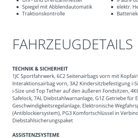
Spiegel mit Abblendautomatik
elektr. H
Traktionskontrolle
Batteriek
FAHRZEUGDETAILS
TECHNIK & SICHERHEIT
1JC Sportfahrwerk, 6C2 Seitenairbags vorn mit Kopfa
Interaktionsairbag vorn, 3A2 Kindersitzbefestigung i-S
i-Size und Top Tether auf den äußeren Fondsitzen, 4K
Safelock, 7AL Diebstahlwarnanlage, G1Z Getriebe für El
Geschwindigkeitsregelanlage, Elektronische Wegfahrs
(Antiblockiersystem), PG3 Komfortschlüssel in Verbin
Diebstahlsicherungspaket
ASSISTENZSYSTEME