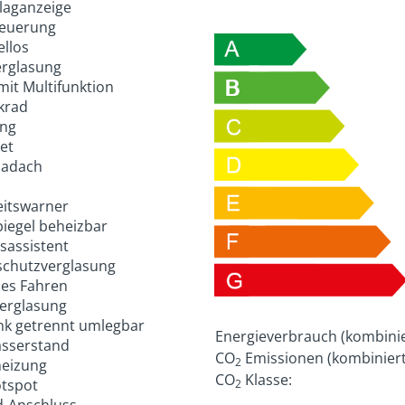
laganzeige
teuerung
ellos
erglasung
mit Multifunktion
krad
ung
et
adach
itswarner
iegel beheizbar
assistent
chutzverglasung
es Fahren
Verglasung
k getrennt umlegbar
Energieverbrauch (kombinie
sserstand
CO
Emissionen (kombiniert
2
eizung
CO
Klasse:
tspot
2
d-Anschluss