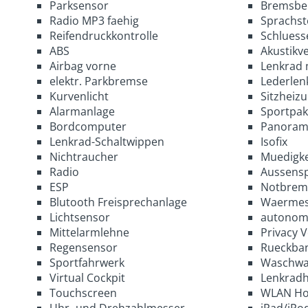
Parksensor
Bremsbe
Radio MP3 faehig
Sprachs
Reifendruckkontrolle
Schluess
ABS
Akustikv
Airbag vorne
Lenkrad 
elektr. Parkbremse
Lederlen
Kurvenlicht
Sitzheiz
Alarmanlage
Sportpak
Bordcomputer
Panoram
Lenkrad-Schaltwippen
Isofix
Nichtraucher
Muedigke
Radio
Aussensp
ESP
Notbrems
Blutooth Freisprechanlage
Waermes
Lichtsensor
autonom
Mittelarmlehne
Privacy 
Regensensor
Rueckban
Sportfahrwerk
Waschwa
Virtual Cockpit
Lenkradh
Touchscreen
WLAN Ho
Uhr- und Drehzahlmesser
iPad/iPo