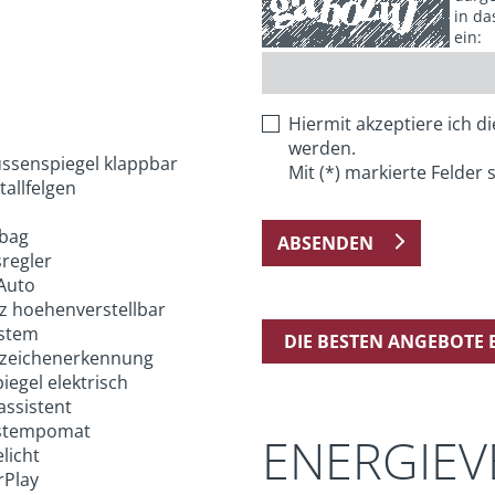
in da
ein:
Hiermit akzeptiere ich d
werden.
ussenspiegel klappbar
Mit (*) markierte Felder s
allfelgen
rbag
ABSENDEN
regler
Auto
tz hoehenverstellbar
stem
DIE BESTEN ANGEBOTE
zeichenerkennung
egel elektrisch
assistent
stempomat
ENERGIE
licht
rPlay