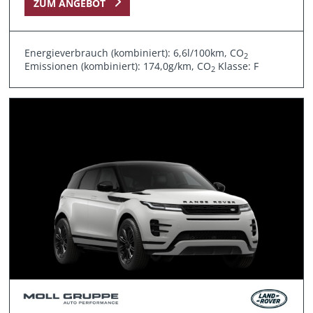
ZUM ANGEBOT
Energieverbrauch (kombiniert): 6,6l/100km, CO
2
Emissionen (kombiniert): 174,0g/km, CO
Klasse: F
2